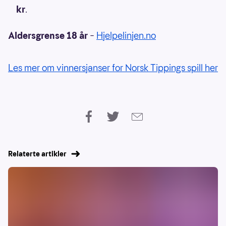
kr
.
Aldersgrense 18 år
–
Hjelpelinjen.no
Les mer om vinnersjanser for Norsk Tippings spill her
Relaterte artikler