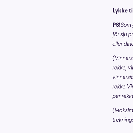
Lykke ti
PS!
Som g
får sju p
eller din
(Vinners
rekke, vi
vinnersj
rekke.Vi
per rekk
(Maksima
trekning