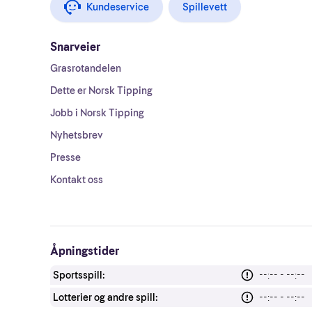
Kundeservice
Spillevett
Snarveier
Grasrotandelen
Dette er Norsk Tipping
Jobb i Norsk Tipping
Nyhetsbrev
Presse
Kontakt oss
Åpningstider
Sportsspill:
--:-- - --:--
Lotterier og andre spill:
--:-- - --:--