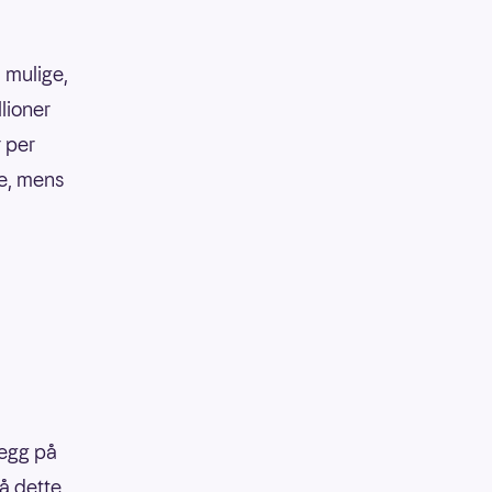
 mulige,
llioner
r per
ke, mens
legg på
på dette