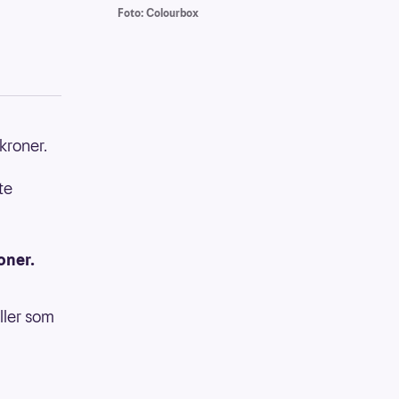
Foto: Colourbox
kroner.
te
oner.
iller som