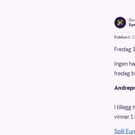
Gro
Syn
Publisert:
1
Fredag 1
Ingen ha
fredag bl
Andrepre
I tillegg
vinner 1
Spill Eu