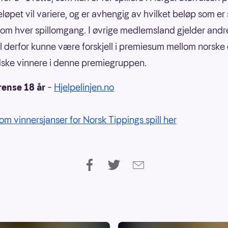
eløpet vil variere, og er avhengig av hvilket beløp som er
om hver spillomgang. I øvrige medlemsland gjelder andre
il derfor kunne være forskjell i premiesum mellom norske
ske vinnere i denne premiegruppen.
rense 18 år
–
Hjelpelinjen.no
om vinnersjanser for Norsk Tippings spill her