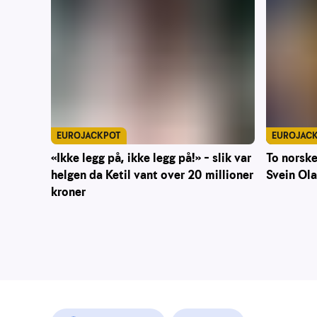
EUROJAC
EUROJACKPOT
To norske
«Ikke legg på, ikke legg på!» – slik var
Svein Ola
helgen da Ketil vant over 20 millioner
kroner