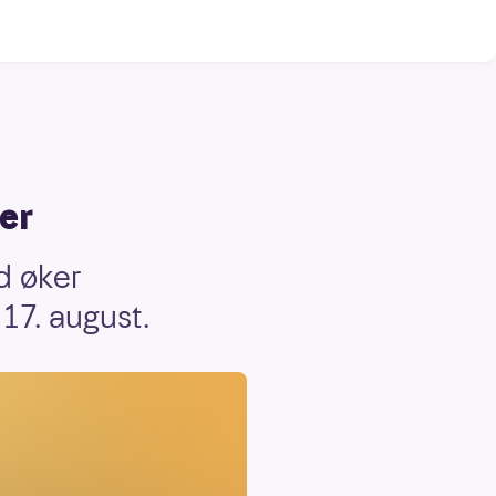
er
d øker
17. august.