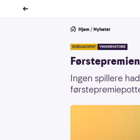
Hjem
/
Nyheter
EUROJACKPOT
VINNERHISTORIE
Førstepremien 
Ingen spillere ha
førstepremiepotte