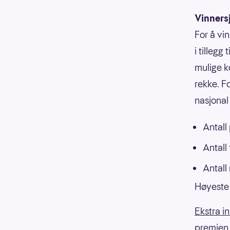
Vinners
For å vi
i tillegg
mulige k
rekke. F
nasjonal 
Antall
Antall
Antall
Høyeste 
Ekstra i
premien f