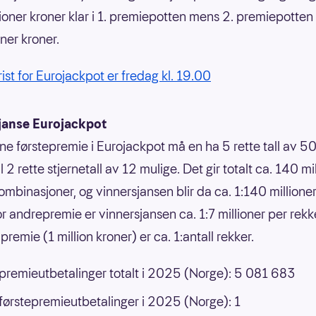
ioner kroner klar i 1. premiepotten mens 2. premiepotten 
oner kroner.
rist for Eurojackpot er fredag kl. 19.00
janse Eurojackpot
nne førstepremie i Eurojackpot må en ha 5 rette tall av 50
 til 2 rette stjernetall av 12 mulige. Det gir totalt ca. 140 mi
ombinasjoner, og vinnersjansen blir da ca. 1:140 millione
or andrepremie er vinnersjansen ca. 1:7 millioner per rek
premie (1 million kroner) er ca. 1:antall rekker.
 premieutbetalinger totalt i 2025 (Norge): 5 081 683
 førstepremieutbetalinger i 2025 (Norge): 1