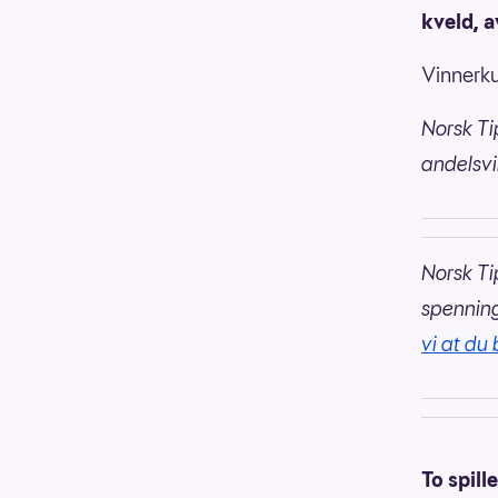
kveld, a
Vinnerku
Norsk Ti
andelsvi
Norsk Ti
spennin
vi at du 
To spill