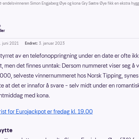
ndelsvinneren Simon Engjaberg Øye og kona Gry Sætre Øye fikk en ekstra hyggeli
e
ller
. juni 2021
Endret:
3. januar 2023
rstyrret av en telefonoppringning under en date er ofte ik
, men det finnes unntak: Dersom nummeret viser seg å 
00, selveste vinnernummeret hos Norsk Tipping, synes
ste at det er innafor å svare – selv midt under en romantis
antmiddag med kona.
rist for Eurojackpot er fredag kl. 19.00
hytte