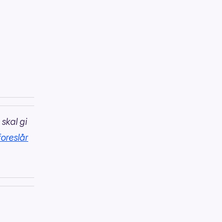
 skal gi
foreslår