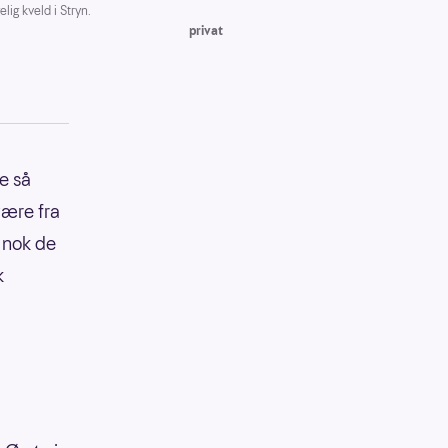
g kveld i Stryn.
privat
ke så
være fra
 nok de
k