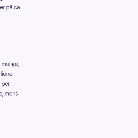
er på ca.
 mulige,
llioner
r per
ke, mens