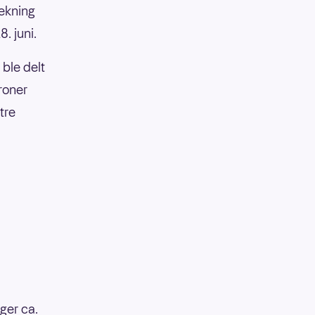
rekning
8. juni.
 ble delt
kroner
tre
ger ca.