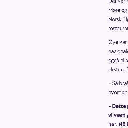
Det var 
Møre og 
Norsk Ti
restaur
Øye var n
nasjonal
også ni 
ekstra p
– Så bra
hvordan 
– Dette 
vi vært 
her. Nå 