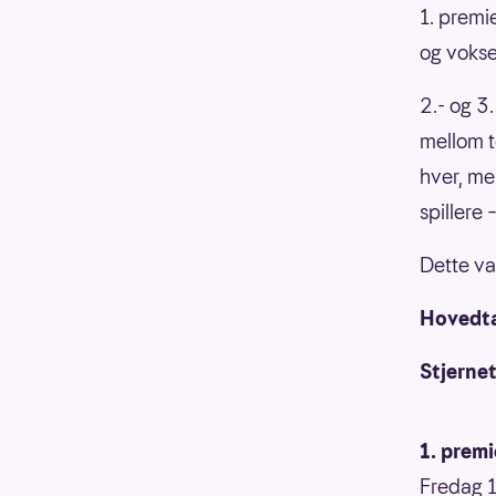
1. premie
og vokser
2.- og 3
mellom to
hver, me
spillere 
Dette va
Hovedtal
Stjerneta
1. prem
Fredag 1