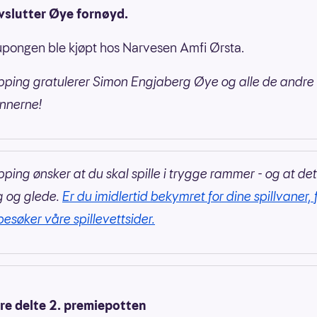
vslutter Øye fornøyd.
pongen ble kjøpt hos Narvesen Amfi Ørsta.
pping gratulerer Simon Engjaberg Øye og alle de andre
nnerne!
pping ønsker at du skal spille i trygge rammer - og at det
g og glede.
Er du imidlertid bekymret for dine spillvaner, 
besøker våre spillevettsider.
ere delte 2. premiepotten