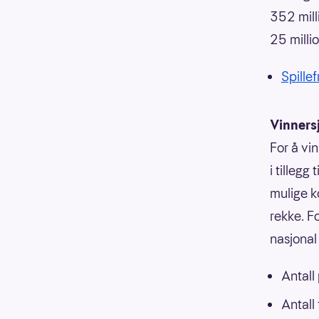
352 mill
25 milli
Spillef
Vinners
For å vi
i tillegg
mulige k
rekke. F
nasjonal 
Antall
Antall