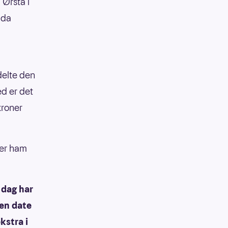
Ørsta i
 da
 delte den
ed er det
kroner
rer ham
I dag har
 en date
ekstra i