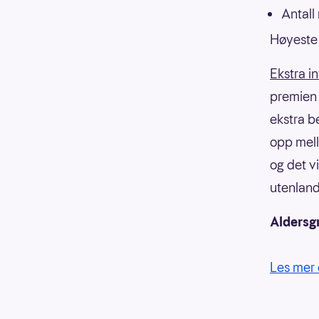
Antall
Høyeste 
Ekstra i
premien f
ekstra b
opp mell
og det v
utenland
Aldersg
Les mer 