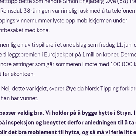
nettopp dette som hendte Simon Engjaberg Øye (38) fra 
Romsdal. 38-åringen var rimelig rask med å ta telefonen
ppings vinnernummer lyste opp mobilskjermen under
antbesøket med kona.
emlig en av ti spillere i et andelslag som fredag 11. juni
e tilleggspremien i Eurojackpot på 1 million kroner. Derm
andre østringer som går sommeren i møte med 100 000 
å feriekontoen.
! Nei, dette var kjekt, svarer Øye da Norsk Tipping forkla
han har vunnet.
passer veldig bra. Vi holder på å bygge hytte i Stryn. 
på inspeksjon og benyttet derfor anledningen til å ta
blir det bra møblement til hytta, og så må vi ferie litt 