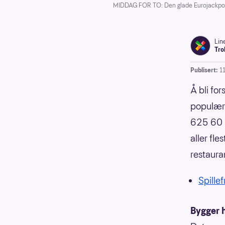
MIDDAG FOR TO: Den glade Eurojackpot-a
Lin
Tro
Publisert:
11
Å bli fo
populært
625 60 0
aller fle
restaur
Spillef
Bygger 