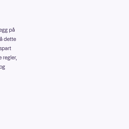
legg på
på dette
 spart
 regler,
 og