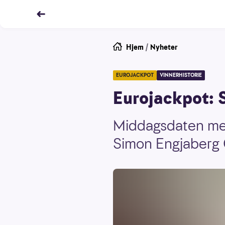
Hjem
/
Nyheter
EUROJACKPOT
VINNERHISTORIE
Eurojackpot: S
Middagsdaten med
Simon Engjaberg Ø