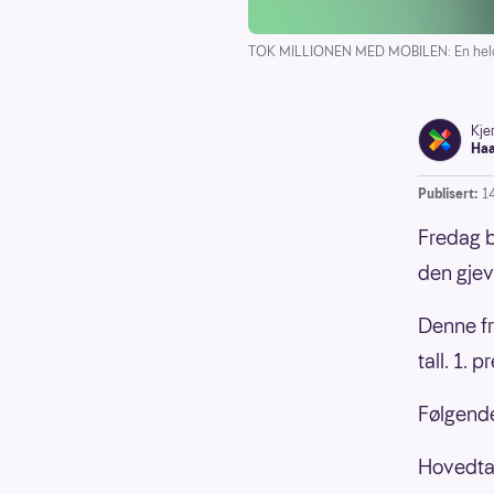
TOK MILLIONEN MED MOBILEN: En heldig m
Kjer
Ha
Publisert:
1
Fredag b
den gjev
Denne fr
tall. 1. 
Følgende 
Hovedtal