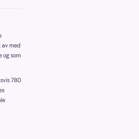
e
kk av med
te og som
dsvis 780
es
ale