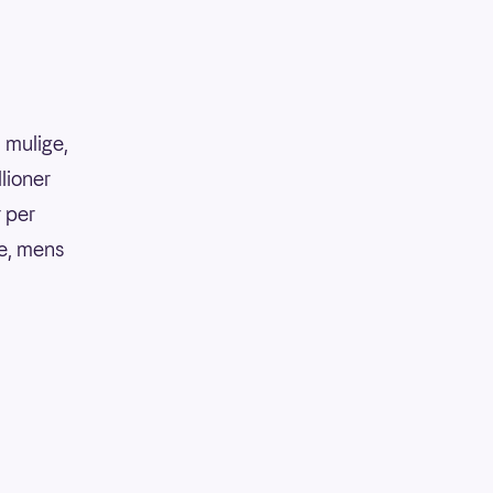
 mulige,
llioner
r per
ke, mens