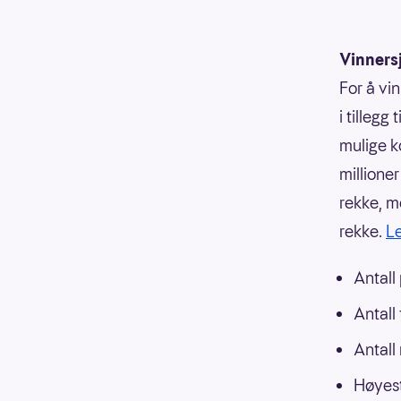
Vinners
For å vi
i tillegg
mulige k
millione
rekke, me
rekke.
Le
Antall
Antall
Antall
Høyest