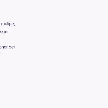
 mulige,
lioner
5
ioner per
r