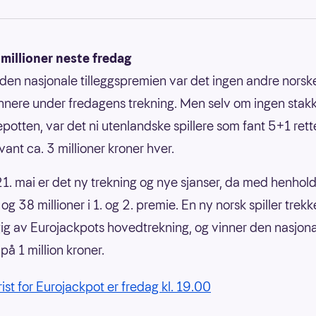
millioner neste fredag
en nasjonale tilleggspremien var det ingen andre norsk
innere under fredagens trekning. Men selv om ingen sta
epotten, var det ni utenlandske spillere som fant 5+1 ret
ant ca. 3 millioner kroner hver.
1. mai er det ny trekning og nye sjanser, da med henhol
 og 38 millioner i 1. og 2. premie. En ny norsk spiller trekk
g av Eurojackpots hovedtrekning, og vinner den nasjon
på 1 million kroner.
rist for Eurojackpot er fredag kl. 19.00