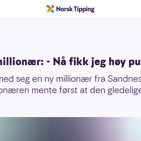
llionær: - Nå fikk jeg høy pu
med seg en ny millionær fra Sandnes
onæren mente først at den gledelig