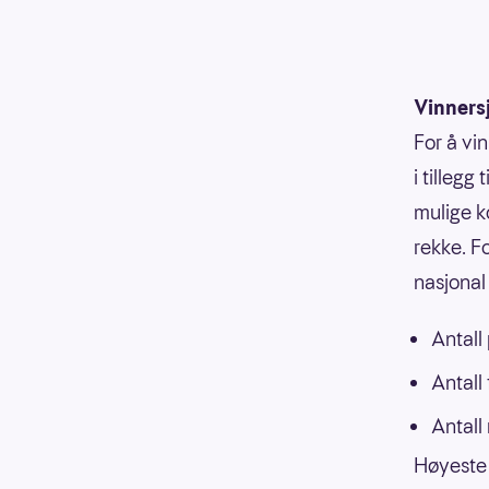
Vinners
For å vi
i tillegg
mulige k
rekke. F
nasjonal 
Antall
Antall
Antall
Høyeste 