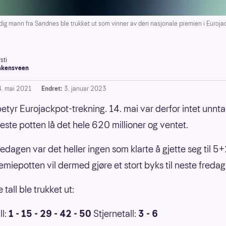
ann fra Sandnes ble trukket ut som vinner av den nasjonale premien i Eurojackp
sti
akensveen
4. mai 2021
Endret:
3. januar 2023
etyr Eurojackpot-trekning. 14. mai var derfor intet unntak
este potten lå det hele 620 millioner og ventet.
edagen var det heller ingen som klarte å gjette seg til 5+
premiepotten vil dermed gjøre et stort byks til neste fredag
tall ble trukket ut:
l:
1 - 15 - 29 - 42 - 50
Stjernetall:
3 - 6