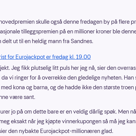
hovedpremien skulle også denne fredagen by på flere pr
asjonale tilleggspremien på en millioner kroner ble denn
 delt ut til en heldig mann fra Sandnes.
rist for Eurojackpot er fredag kl. 19.00
kjekt. Jeg fikk plutselig litt puls her jeg nå, sier den overr
 da vi ringer for å overrekke den gledelige nyheten. Han 
ed kona og barna, og de hadde ikke den største troen 
nne være sant.
 lurer jo på om dette bare er en veldig dårlig spøk. Men n
r meg eksakt når jeg kjøpte vinnerkupongen så må jeg kans
sier den nybakte Eurojackpot-millionæren glad.