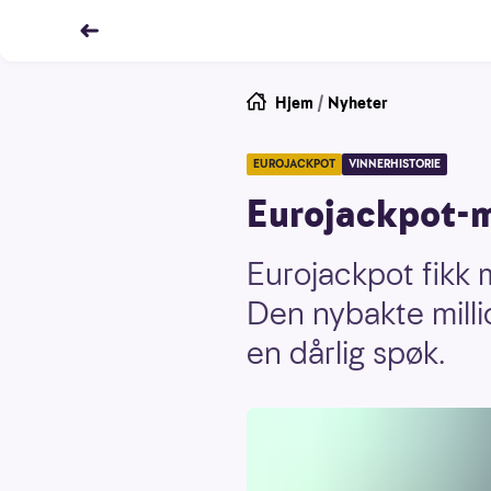
Hjem
/
Nyheter
EUROJACKPOT
VINNERHISTORIE
Eurojackpot-mi
Eurojackpot fikk 
Den nybakte milli
en dårlig spøk.