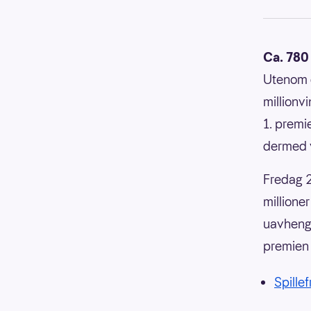
Ca. 780 
Utenom d
millionv
1. premi
dermed v
Fredag 2
millioner
uavhengi
premien 
Spillef