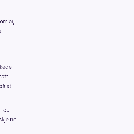
emier,
e
askede
satt
på at
år du
kje tro