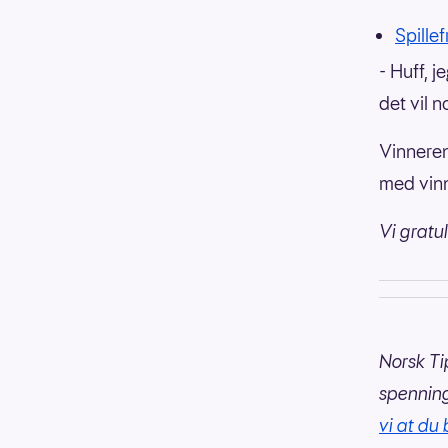
Spillef
- Huff, 
det vil n
Vinneren
med vinn
Vi gratu
Norsk Ti
spennin
vi at du 