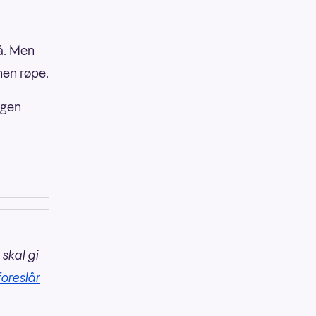
nå. Men
nnen røpe.
ngen
 skal gi
foreslår