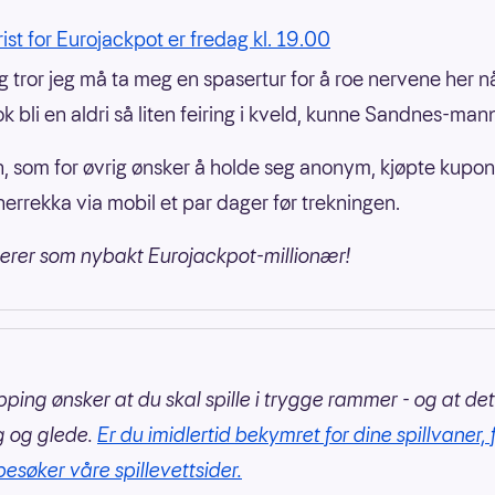
rist for Eurojackpot er fredag kl. 19.00
jeg tror jeg må ta meg en spasertur for å roe nervene her 
ok bli en aldri så liten feiring i kveld, kunne Sandnes-ma
, som for øvrig ønsker å holde seg anonym, kjøpte kupo
errekka via mobil et par dager før trekningen.
lerer som nybakt Eurojackpot-millionær!
pping ønsker at du skal spille i trygge rammer - og at det
g og glede.
Er du imidlertid bekymret for dine spillvaner, 
besøker våre spillevettsider.