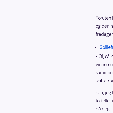
Foruten 
og den n
fredagen
Spillef
- Oi, så 
vinneren
sammen m
dette ku
- Ja, jeg
fortelle
på deg, 