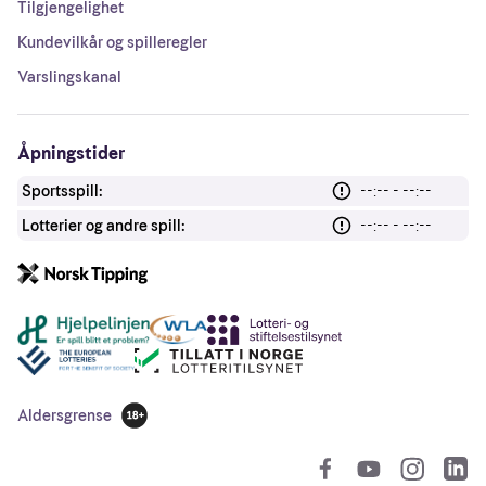
Tilgjengelighet
Kundevilkår og spilleregler
Varslingskanal
Åpningstider
Sportsspill:
--:-- - --:--
Lotterier og andre spill:
--:-- - --:--
Andre lenker
Aldersgrense
18 år