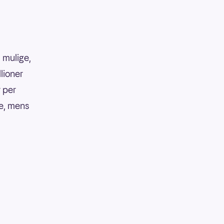
 mulige,
llioner
r per
ke, mens