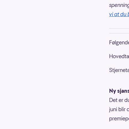
spennin
vi at du 
Følgende
Hovedtal
Stjerneta
Ny sjan
Det er d
juni bli
premiepo