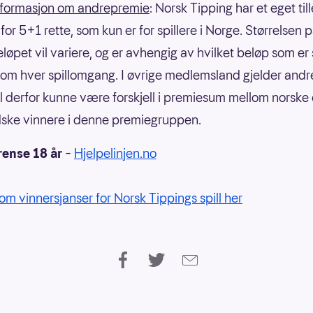
nformasjon om andrepremie
: Norsk Tipping har et eget til
or 5+1 rette, som kun er for spillere i Norge. Størrelsen 
eløpet vil variere, og er avhengig av hvilket beløp som er
om hver spillomgang. I øvrige medlemsland gjelder andre
il derfor kunne være forskjell i premiesum mellom norske
ske vinnere i denne premiegruppen.
rense 18 år
–
Hjelpelinjen.no
om vinnersjanser for Norsk Tippings spill her