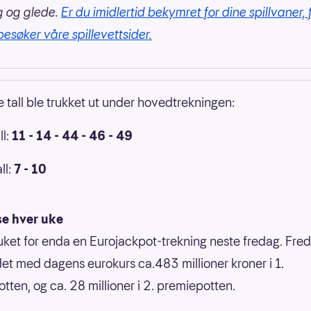
g og glede.
Er du imidlertid bekymret for dine spillvaner, 
besøker våre spillevettsider.
 tall ble trukket ut under hovedtrekningen:
l:
11 - 14 - 44 - 46 - 49
ll:
7 - 10
se hver uke
uket for enda en Eurojackpot-trekning neste fredag. Fre
r det med dagens eurokurs ca.483 millioner kroner i 1.
tten, og ca. 28 millioner i 2. premiepotten.