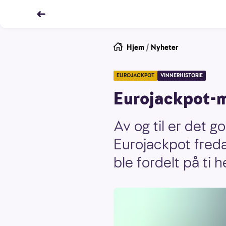
Hjem
/
Nyheter
EUROJACKPOT
VINNERHISTORIE
Eurojackpot-m
Av og til er det 
Eurojackpot freda
ble fordelt på ti 