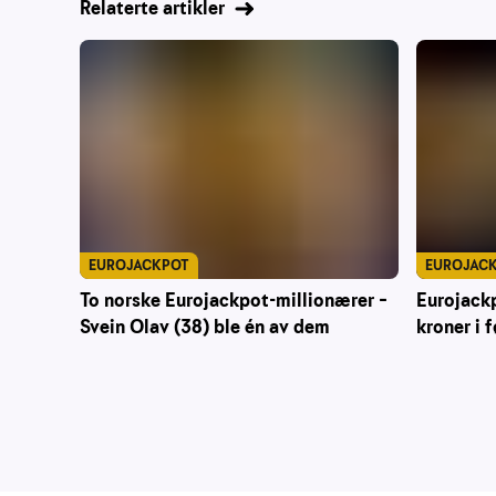
Relaterte artikler
EUROJACKPOT
EUROJAC
To norske Eurojackpot-millionærer –
Eurojackp
Svein Olav (38) ble én av dem
kroner i 