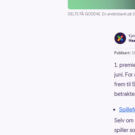
DELTE PÅ GODENE: En andelsbank på 10 sp
Kjer
Ha
Publisert:
1
1. premi
juni. Fo
frem til 
betraktel
Spillef
Selv om 
spiller 