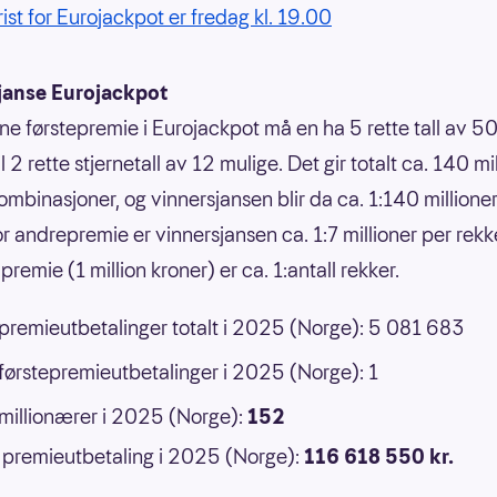
rist for Eurojackpot er fredag kl. 19.00
janse Eurojackpot
nne førstepremie i Eurojackpot må en ha 5 rette tall av 50
 til 2 rette stjernetall av 12 mulige. Det gir totalt ca. 140 mi
ombinasjoner, og vinnersjansen blir da ca. 1:140 millione
or andrepremie er vinnersjansen ca. 1:7 millioner per rek
premie (1 million kroner) er ca. 1:antall rekker.
 premieutbetalinger totalt i 2025 (Norge): 5 081 683
 førstepremieutbetalinger i 2025 (Norge): 1
 millionærer i 2025 (Norge):
152
premieutbetaling i 2025 (Norge):
116 618 550 kr.