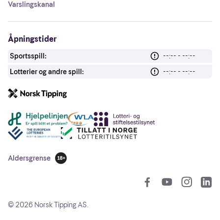
Varslingskanal
Åpningstider
Sportsspill:
--:-- - --:--
Lotterier og andre spill:
--:-- - --:--
Andre lenker
Aldersgrense
18 år
So
©
2026
Norsk Tipping AS.