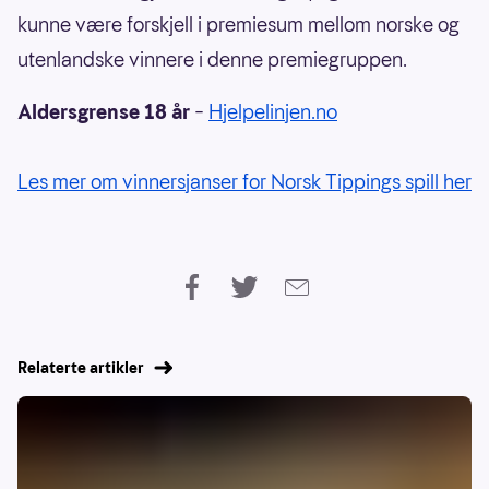
kunne være forskjell i premiesum mellom norske og
utenlandske vinnere i denne premiegruppen.
Aldersgrense 18 år
–
Hjelpelinjen.no
Les mer om vinnersjanser for Norsk Tippings spill her
Relaterte artikler