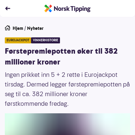
Hjem
/
Nyheter
EUROJACKPOT
VINNERHISTORIE
Førstepremiepotten øker til 382
millioner kroner
Ingen prikket inn 5 + 2 rette i Eurojackpot
tirsdag. Dermed legger førstepremiepotten på
seg til ca. 382 millioner kroner
førstkommende fredag.