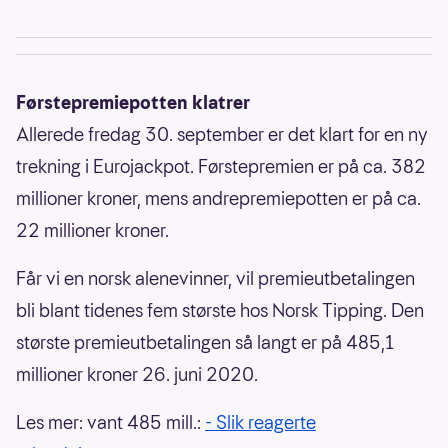
Førstepremiepotten klatrer
Allerede fredag 30. september er det klart for en ny
trekning i Eurojackpot. Førstepremien er på ca. 382
millioner kroner, mens andrepremiepotten er på ca.
22 millioner kroner.
Får vi en norsk alenevinner, vil premieutbetalingen
bli blant tidenes fem største hos Norsk Tipping. Den
største premieutbetalingen så langt er på 485,1
millioner kroner 26. juni 2020.
Les mer: vant 485 mill.:
- Slik reagerte