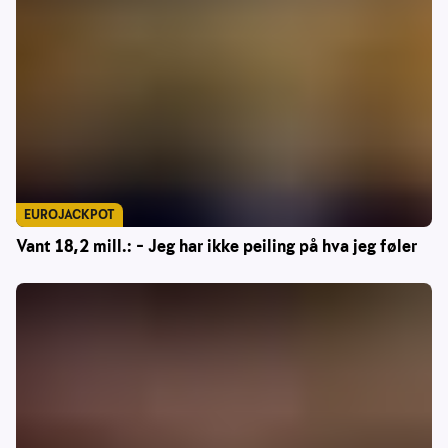
EUROJACKPOT
Vant 18,2 mill.: – Jeg har ikke peiling på hva jeg føler