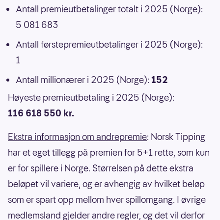
Antall premieutbetalinger totalt i 2025 (Norge):
5 081 683
Antall førstepremieutbetalinger i 2025 (Norge):
1
Antall millionærer i 2025 (Norge):
152
Høyeste premieutbetaling i 2025 (Norge):
116 618 550 kr.
Ekstra informasjon om andrepremie
: Norsk Tipping
har et eget tillegg på premien for 5+1 rette, som kun
er for spillere i Norge. Størrelsen på dette ekstra
beløpet vil variere, og er avhengig av hvilket beløp
som er spart opp mellom hver spillomgang. I øvrige
medlemsland gjelder andre regler, og det vil derfor