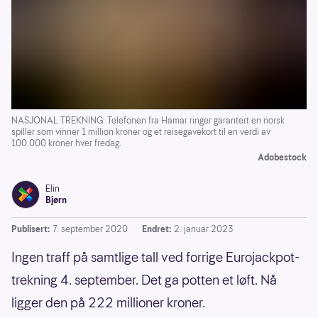
NASJONAL TREKNING: Telefonen fra Hamar ringer garantert en norsk
spiller som vinner 1 million kroner og et reisegavekort til en verdi av
100.000 kroner hver fredag.
Adobestock
Elin
Bjørn
Publisert:
7. september 2020
Endret:
2. januar 2023
Ingen traff på samtlige tall ved forrige Eurojackpot-
trekning 4. september. Det ga potten et løft. Nå
ligger den på 222 millioner kroner.