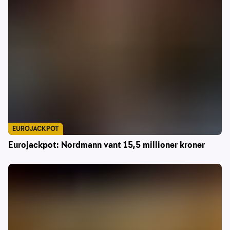
EUROJACKPOT
Eurojackpot: Nordmann vant 15,5 millioner kroner