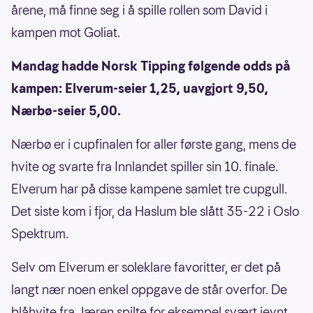
årene, må finne seg i å spille rollen som David i
kampen mot Goliat.
Mandag hadde Norsk Tipping følgende odds på
kampen: Elverum-seier 1,25, uavgjort 9,50,
Nærbø-seier 5,00.
Nærbø er i cupfinalen for aller første gang, mens de
hvite og svarte fra Innlandet spiller sin 10. finale.
Elverum har på disse kampene samlet tre cupgull.
Det siste kom i fjor, da Haslum ble slått 35-22 i Oslo
Spektrum.
Selv om Elverum er soleklare favoritter, er det på
langt nær noen enkel oppgave de står overfor. De
blåhvite fra Jæren spilte for eksempel svært jevnt