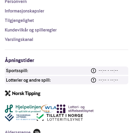
Personvern
Informasjonskapsler
Tilgjengelighet
Kundevilkår og spilleregler
Varslingskanal
Åpningstider
Sportsspill:
--:-- - --:--
Lotterier og andre spill:
--:-- - --:--
Andre lenker
Aldersgrense