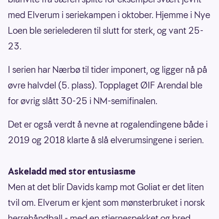
med Elverum i seriekampen i oktober. Hjemme i Nye
Loen ble serielederen til slutt for sterk, og vant 25-
23.
I serien har Nærbø til tider imponert, og ligger nå på
øvre halvdel (5. plass). Topplaget ØIF Arendal ble
for øvrig slått 30-25 i NM-semifinalen.
Det er også verdt å nevne at rogalendingene både i
2019 og 2018 klarte å slå elverumsingene i serien.
Askeladd med stor entusiasme
Men at det blir Davids kamp mot Goliat er det liten
tvil om. Elverum er kjent som mønsterbruket i norsk
herrehåndball - med en stjernespekket og bred