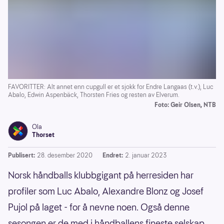
FAVORITTER: Alt annet enn cupgull er et sjokk for Endre Langaas (t.v.), Luc
Abalo, Edwin Aspenbäck, Thorsten Fries og resten av Elverum.
Foto: Geir Olsen, NTB
Ola
Thorset
Publisert:
28. desember 2020
Endret:
2. januar 2023
Norsk håndballs klubbgigant på herresiden har
profiler som Luc Abalo, Alexandre Blonz og Josef
Pujol på laget - for å nevne noen. Også denne
sesongen er de med i håndballens fineste selskap,