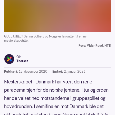
GULLJUBEL? Sanna Solberg og Norge er favoritter til en ny
mesterskapstittel.
Foto: Vidar Ruud, NTB
Ola
Thorset
Publisert:
19. desember 2020
Endret:
2. januar 2023
Mesterskapet i Danmark har vært den rene
parademarsjen for de norske jentene. I tur og orden
har de valset ned motstanderne i gruppespillet og
hovedrunden. I semifinalen mot Danmark ble det
riktignok tøff motstand, men Norge vant til slutt 27-