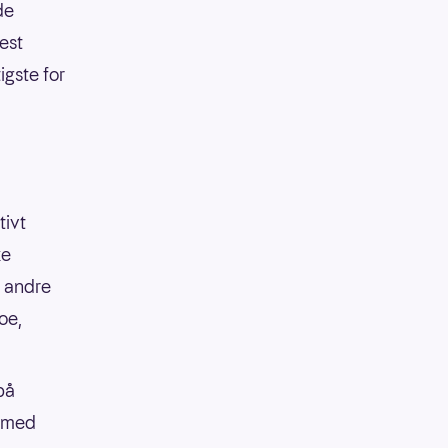
de
est
igste for
tivt
ke
å andre
oe,
på
t med