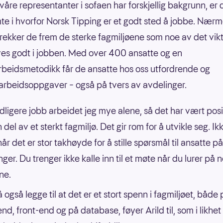
våre representanter i sofaen har forskjellig bakgrunn, er 
e i hvorfor Norsk Tipping er et godt sted å jobbe. Nærm
trekker de frem de sterke fagmiljøene som noe av det vikt
ives godt i jobben. Med over 400 ansatte og en
rbeidsmetodikk får de ansatte hos oss utfordrende og
 arbeidsoppgaver – også på tvers av avdelinger.
tidligere jobb arbeidet jeg mye alene, så det har vært posi
n del av et sterkt fagmiljø. Det gir rom for å utvikle seg. Ik
år det er stor takhøyde for å stille spørsmål til ansatte p
ger. Du trenger ikke kalle inn til et møte når du lurer på n
une.
 også legge til at det er et stort spenn i fagmiljøet, både 
nd, front-end og på database, føyer Arild til, som i likhe