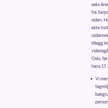
seks åre
fra Sarps
siden. H
ekte Inn
utdannel
tillegg 
videregå
Oslo, fø
hans 17. 
Vi men
fagmil
bakgru
person