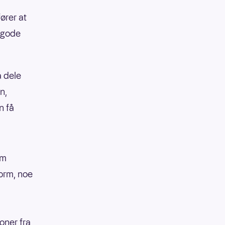
ører at
 gode
å dele
n,
n få
om
form, noe
oner fra