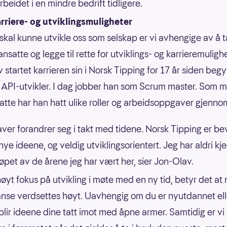
rbeidet i en mindre bedrift tidligere.
rriere- og utviklingsmuligheter
i skal kunne utvikle oss som selskap er vi avhengige av å 
nsatte og legge til rette for utviklings- og karrieremuligh
 startet karrieren sin i Norsk Tipping for 17 år siden beg
API-utvikler. I dag jobber han som Scrum master. Som 
atte har han hatt ulike roller og arbeidsoppgaver gjenn
er forandrer seg i takt med tidene. Norsk Tipping er be
nye ideene, og veldig utviklingsorientert. Jeg har aldri kj
løpet av de årene jeg har vært her, sier Jon-Olav.
øyt fokus på utvikling i møte med en ny tid, betyr det at 
se verdsettes høyt. Uavhengig om du er nyutdannet ell
 blir ideene dine tatt imot med åpne armer. Samtidig er vi