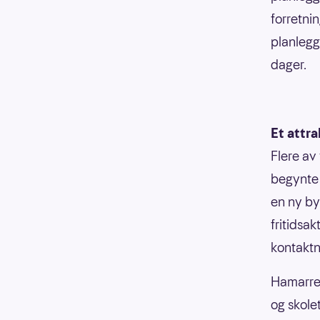
forretnin
planlegg
dager.
Et attra
Flere av
begynte s
en ny by
fritidsak
kontakt
Hamarreg
og skole