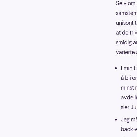
Selv om 
samstemt
unisont 
at de tr
smidig a
varierte
I min 
å bli e
minst n
avdelin
sier J
Jeg må
back-e