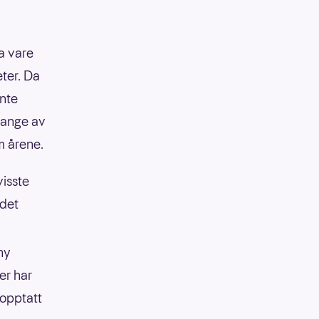
ta vare
eter. Da
ynte
mange av
om årene.
visste
edet
ny
er har
 opptatt