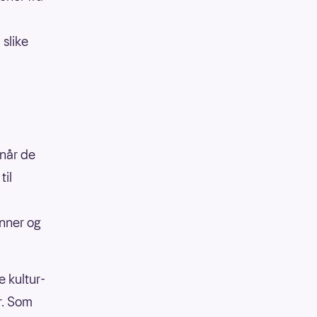
 slike
 når de
til
enner og
 kultur-
r. Som