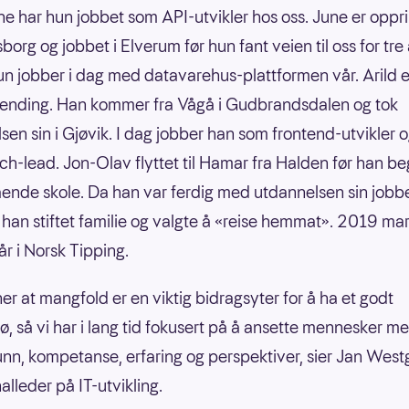
ne har hun jobbet som API-utvikler hos oss. June er oppri
borg og jobbet i Elverum før hun fant veien til oss for tre 
un jobber i dag med datavarehus-plattformen vår. Arild e
lending. Han kommer fra Vågå i Gudbrandsdalen og tok
sen sin i Gjøvik. I dag jobber han som frontend-utvikler og
tech-lead. Jon-Olav flyttet til Hamar fra Halden før han b
ende skole. Da han var ferdig med utdannelsen sin jobbe
r han stiftet familie og valgte å «reise hemmat». 2019 ma
år i Norsk Tipping.
er at mangfold er en viktig bidragsyter for å ha et godt
jø, så vi har i lang tid fokusert på å ansette mennesker me
nn, kompetanse, erfaring og perspektiver, sier Jan West
alleder på IT-utvikling.