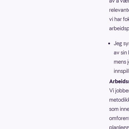
av å være
relevant
vi har f
arbeidsp
Jeg sy
av sin
mens j
innspil
Arbeid
Vi jobbe
metodikk
som inne
omforent
planlegg