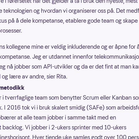
 i førersetet når det gjelder å ta i bruk den nyeste, mest
e teknologien og hvordan vi organiserer oss på. Det medf
okus på å dele kompetanse, etablere gode team og skape
rosesser.
ns kollegene mine er veldig inkluderende og er åpne for 
 kompetanse. Jeg er utdannet innenfor telekommunikasjo
eg nå jobber som API-utvikler og da er det fint at man ka
l og lære av andre, sier Rita.
smetodikk
r i tverrfaglige team som benytter Scrum eller Kanban s
. I 2016 tok vi i bruk skalert smidig (SAFe) som arbeids
bærer at alle team jobber i samme takt med en
 backlog. Vi jobber i 2-ukers sprinter med 10-ukers
ingshorisont. Hver tiende uke samles godt over 100 pers