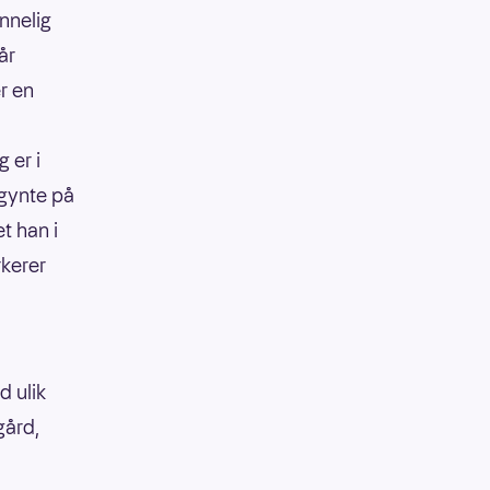
nnelig
år
r en
 er i
egynte på
t han i
rkerer
d ulik
gård,