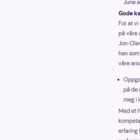
June a
Gode ka
For at v
på våre a
Jon-Olav
han som 
våre ans
Oppgav
på de 
meg i 
Med et h
kompetan
erfaring