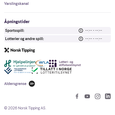
Varslingskanal
Åpningstider
Sportsspill:
--:-- - --:--
Lotterier og andre spill:
--:-- - --:--
Andre lenker
Aldersgrense
18 år
So
©
2026
Norsk Tipping AS.