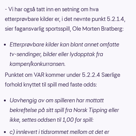
- Vi har også tatt inn en setning om hva
etterprøvbare kilder er, i det nevnte punkt 5.2.1.4,
sier fagansvarlig sportsspill, Ole Morten Bratberg:
Etterprøvbare kilder kan blant annet omfatte
tv-sendinger, bilder eller lydopptak fra
kampen/konkurransen.
Punktet om VAR kommer under 5.2.2.4 Særlige
forhold knyttet til spill med faste odds:
Uavhengig av om spilleren har mottatt
bekreftelse på sitt spill fra Norsk Tipping eller
ikke, settes oddsen til 1,00 for spill:
c) innlevert i tidsrommet mellom at det er