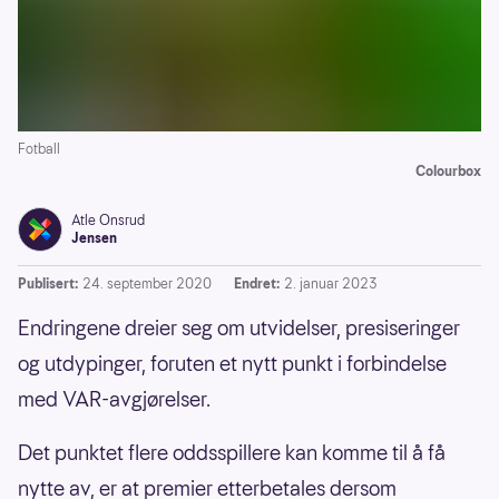
Fotball
Colourbox
Atle Onsrud
Jensen
Publisert:
24. september 2020
Endret:
2. januar 2023
Endringene dreier seg om utvidelser, presiseringer
og utdypinger, foruten et nytt punkt i forbindelse
med VAR-avgjørelser.
Det punktet flere oddsspillere kan komme til å få
nytte av, er at premier etterbetales dersom