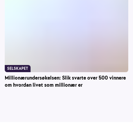
SELSKAPET
Millionærundersøkelsen: Slik svarte over 500 vinnere
om hvordan livet som millionær er