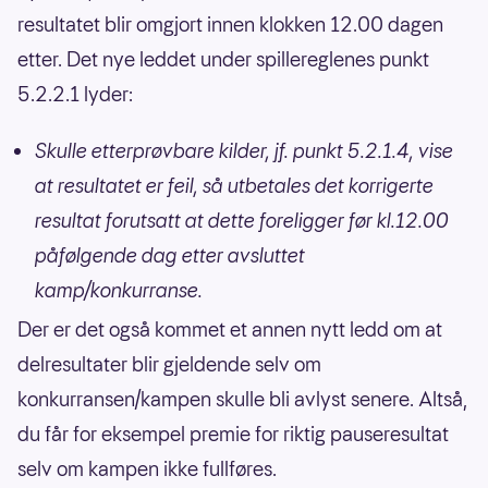
resultatet blir omgjort innen klokken 12.00 dagen
etter. Det nye leddet under spillereglenes punkt
5.2.2.1 lyder:
Skulle etterprøvbare kilder, jf. punkt 5.2.1.4, vise
at resultatet er feil, så utbetales det korrigerte
resultat forutsatt at dette foreligger før kl.12.00
påfølgende dag etter avsluttet
kamp/konkurranse.
Der er det også kommet et annen nytt ledd om at
delresultater blir gjeldende selv om
konkurransen/kampen skulle bli avlyst senere. Altså,
du får for eksempel premie for riktig pauseresultat
selv om kampen ikke fullføres.