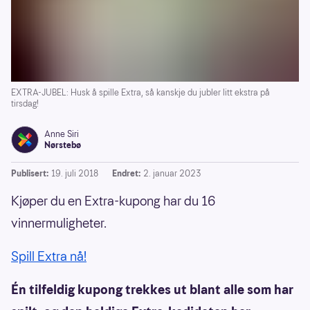
EXTRA-JUBEL: Husk å spille Extra, så kanskje du jubler litt ekstra på
tirsdag!
Anne Siri
Nørstebø
Publisert:
19. juli 2018
Endret:
2. januar 2023
Kjøper du en Extra-kupong har du 16
vinnermuligheter.
Spill Extra nå!
Én tilfeldig kupong trekkes ut blant alle som har