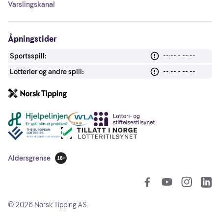
Varslingskanal
Åpningstider
Sportsspill:
--:-- - --:--
Lotterier og andre spill:
--:-- - --:--
Andre lenker
Aldersgrense
18 år
So
©
2026
Norsk Tipping AS.