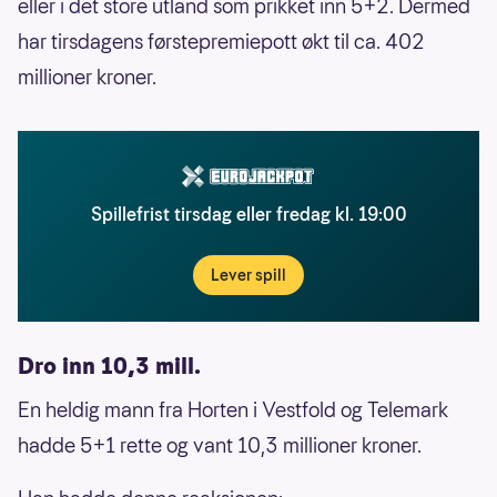
eller i det store utland som prikket inn 5+2. Dermed
har tirsdagens førstepremiepott økt til ca. 402
millioner kroner.
Spillefrist tirsdag eller fredag kl. 19:00
Lever spill
Dro inn 10,3 mill.
En heldig mann fra Horten i Vestfold og Telemark
hadde 5+1 rette og vant 10,3 millioner kroner.