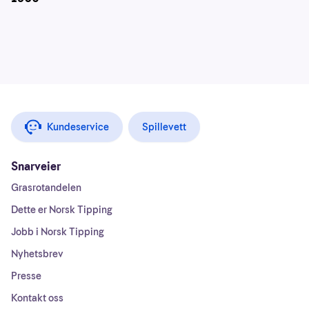
Kundeservice
Spillevett
Snarveier
Grasrotandelen
Dette er Norsk Tipping
Jobb i Norsk Tipping
Nyhetsbrev
Presse
Kontakt oss