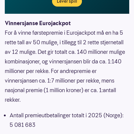
Lever spill
Vinnersjanse Eurojackpot
For å vinne førstepremie i Eurojackpot må en ha 5
rette tall av 50 mulige, i tillegg til 2 rette stjernetall
av 12 mulige. Det gir totalt ca. 140 millioner mulige
kombinasjoner, og vinnersjansen blir da ca. 1:140
millioner per rekke. For andrepremie er
vinnersjansen ca. 1:7 millioner per rekke, mens
nasjonal premie (1 million kroner) er ca. 1:antall
rekker.
Antall premieutbetalinger totalt i 2025 (Norge):
5 081 683