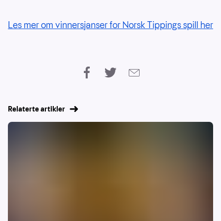
Les mer om vinnersjanser for Norsk Tippings spill her
Relaterte artikler