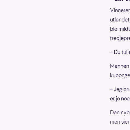
Vinneren
utlandet
ble mild
tredjepr
– Du tull
Mannen si
kuponge
– Jeg br
er jo noe
Den nyba
men sier