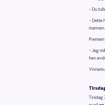
– Du tull
– Dette h
mannen.
Premien 
– Jeg må 
han avsl
Vinnerku
Tirsda
Tirsdag 
er på
ca