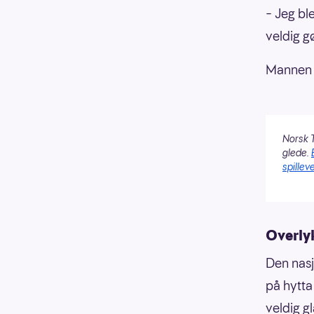
– Jeg ble
veldig gø
Mannen 
Norsk T
glede.
spilleve
Overly
Den nasj
på hytta
veldig gl