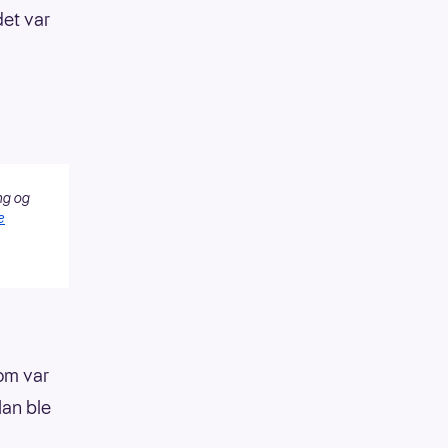
det var
ng og
e
om var
Han ble