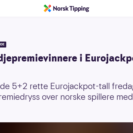
IDE
djepremievinnere i Eurojackpo
dde 5+2 rette Eurojackpot-tall freda
 premiedryss over norske spillere med