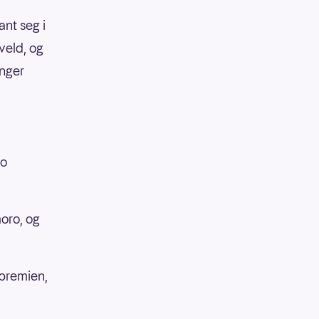
nt seg i
veld, og
anger
.
to
moro, og
 premien,