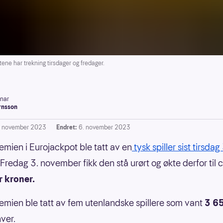
e har trekning tirsdager og fredager.
inar
rnsson
. november 2023
Endret:
6. november 2023
emien i Eurojackpot ble tatt av en
tysk spiller sist tirsdag
Fredag 3. november fikk den stå urørt og økte derfor til 
r kroner.
mien ble tatt av fem utenlandske spillere som vant
3 6
ver.