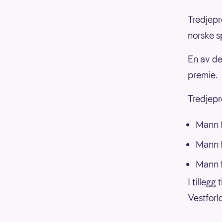
Tredjepr
norske s
En av de
premie.
Tredjepre
Mann f
Mann f
Mann f
I tillegg
Vestforl