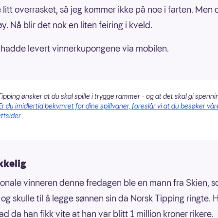
 litt overrasket, så jeg kommer ikke på noe i farten. Men 
y. Nå blir det nok en liten feiring i kveld.
hadde levert vinnerkupongene via mobilen.
ipping ønsker at du skal spille i trygge rammer - og at det skal gi spenni
Er du imidlertid bekymret for dine spillvaner, foreslår vi at du besøker vår
ttsider.
kkelig
onale vinneren denne fredagen ble en mann fra Skien, s
 og skulle til å legge sønnen sin da Norsk Tipping ringte. 
ad da han fikk vite at han var blitt 1 million kroner rikere.