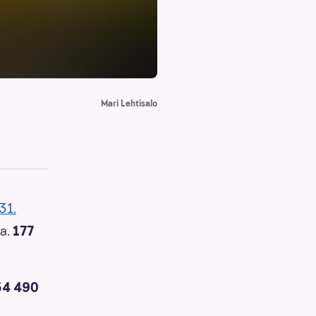
Mari Lehtisalo
 31.
ca.
177
54 490