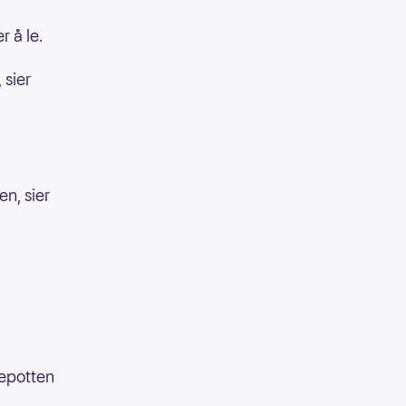
r å le.
 sier
en, sier
iepotten