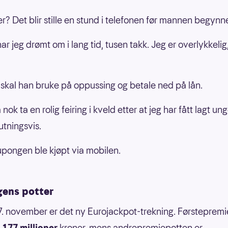
er? Det blir stille en stund i telefonen før mannen begynne
ar jeg drømt om i lang tid, tusen takk. Jeg er overlykkelig,
skal han bruke på oppussing og betale ned på lån.
nok ta en rolig feiring i kveld etter at jeg har fått lagt ung
utningsvis.
pongen ble kjøpt via mobilen.
gens potter
7. november er det ny Eurojackpot-trekning. Førsteprem
.
177 millioner
kroner, mens andrepremiepotten er