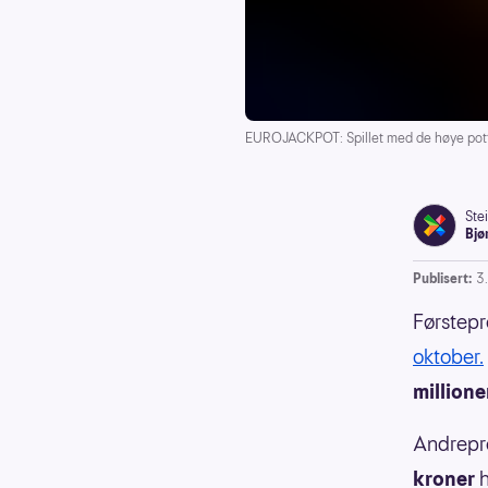
EUROJACKPOT: Spillet med de høye potten
Ste
Bjø
Publisert:
3
Førstepr
oktober.
millione
Andrepre
kroner
h