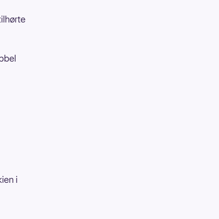
ilhørte
obbel
ien i