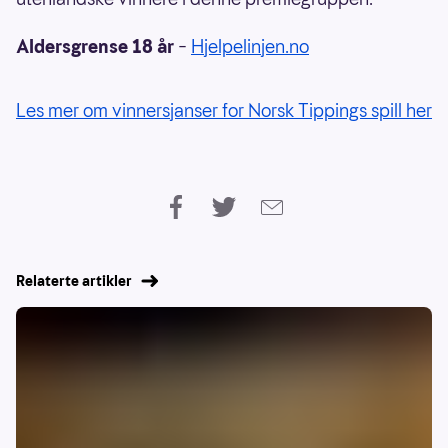
Aldersgrense 18 år
–
Hjelpelinjen.no
Les mer om vinnersjanser for Norsk Tippings spill her
Relaterte artikler