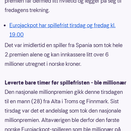
premien får dermed litt hviletid og legger på seg til
fredagens trekning.
Eurojackpot har spillefrist tirsdag og fredag kl.
19.00
Det var imidlertid en spiller fra Spania som tok hele
2.premien alene og kan innkassere litt over 6
millioner utregnet i norske kroner.
Leverte bare timer før spillefristen - ble millionær
Den nasjonale millionpremien gikk denne tirsdagen
til en mann (28) fra Alta i Troms og Finnmark. Sist
tirsdag var det et andelslag som tok den nasjonale
millionpremien. Altaværigen ble derfor den første
norske Eurojackpot-spilleren som ble millionær på