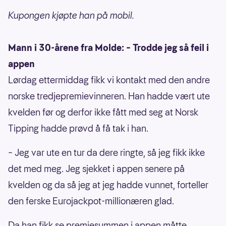
Kupongen kjøpte han på mobil.
Mann i 30-årene fra Molde: – Trodde jeg så feil i
appen
Lørdag ettermiddag fikk vi kontakt med den andre
norske tredjepremievinneren. Han hadde vært ute
kvelden før og derfor ikke fått med seg at Norsk
Tipping hadde prøvd å få tak i han.
– Jeg var ute en tur da dere ringte, så jeg fikk ikke
det med meg. Jeg sjekket i appen senere på
kvelden og da så jeg at jeg hadde vunnet, forteller
den ferske Eurojackpot-millionæren glad.
Da han fikk se premiesummen i appen måtte