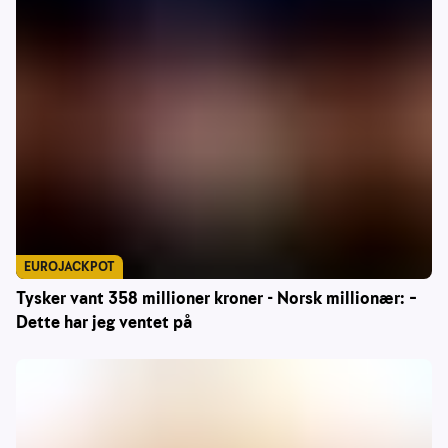
EUROJACKPOT
Tysker vant 358 millioner kroner - Norsk millionær: –
Dette har jeg ventet på