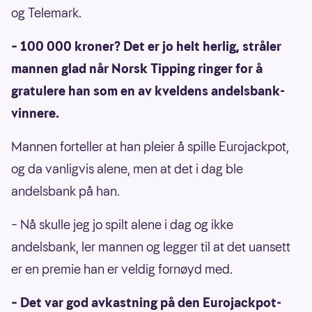
og Telemark.
– 100 000 kroner? Det er jo helt herlig, stråler
mannen glad når Norsk Tipping ringer for å
gratulere han som en av kveldens andelsbank-
vinnere.
Mannen forteller at han pleier å spille Eurojackpot,
og da vanligvis alene, men at det i dag ble
andelsbank på han.
– Nå skulle jeg jo spilt alene i dag og ikke
andelsbank, ler mannen og legger til at det uansett
er en premie han er veldig fornøyd med.
– Det var god avkastning på den Eurojackpot-