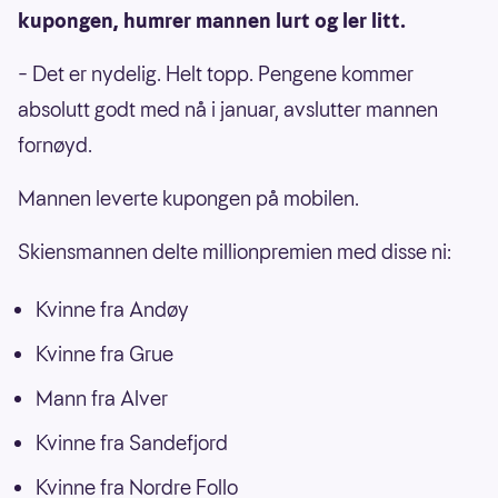
kupongen, humrer mannen lurt og ler litt.
– Det er nydelig. Helt topp. Pengene kommer
absolutt godt med nå i januar, avslutter mannen
fornøyd.
Mannen leverte kupongen på mobilen.
Skiensmannen delte millionpremien med disse ni:
Kvinne fra Andøy
Kvinne fra Grue
Mann fra Alver
Kvinne fra Sandefjord
Kvinne fra Nordre Follo