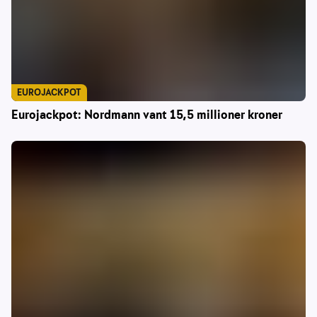
EUROJACKPOT
Eurojackpot: Nordmann vant 15,5 millioner kroner