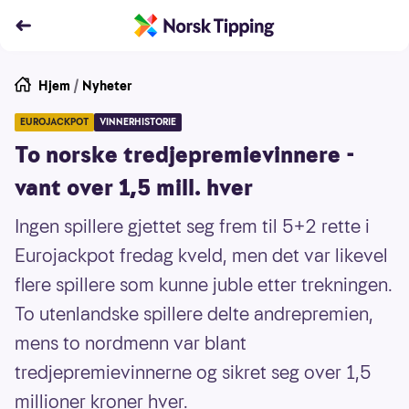
Hjem
/
Nyheter
EUROJACKPOT
VINNERHISTORIE
To norske tredjepremievinnere -
vant over 1,5 mill. hver
Ingen spillere gjettet seg frem til 5+2 rette i
Eurojackpot fredag kveld, men det var likevel
flere spillere som kunne juble etter trekningen.
To utenlandske spillere delte andrepremien,
mens to nordmenn var blant
tredjepremievinnerne og sikret seg over 1,5
millioner kroner hver.