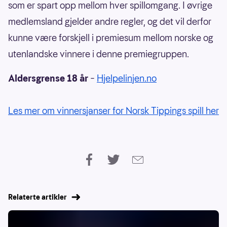
som er spart opp mellom hver spillomgang. I øvrige
medlemsland gjelder andre regler, og det vil derfor
kunne være forskjell i premiesum mellom norske og
utenlandske vinnere i denne premiegruppen.
Aldersgrense 18 år
–
Hjelpelinjen.no
Les mer om vinnersjanser for Norsk Tippings spill her
Relaterte artikler