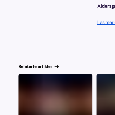
Aldersg
Les mer 
Relaterte artikler