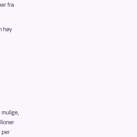
er fra
en høy
 mulige,
llioner
r per