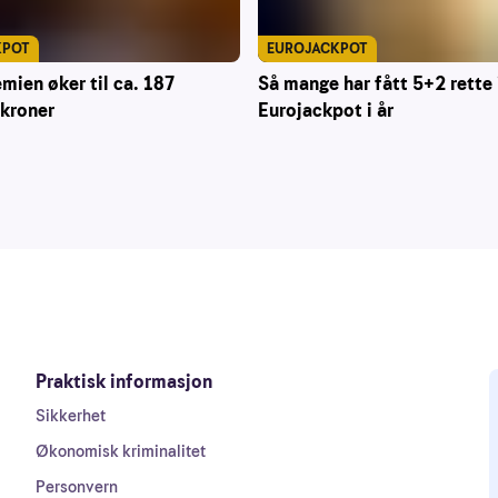
KPOT
EUROJACKPOT
mien øker til ca. 187
Så mange har fått 5+2 rette 
 kroner
Eurojackpot i år
Praktisk informasjon
Sikkerhet
Økonomisk kriminalitet
Personvern