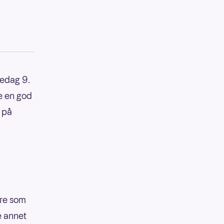
redag 9.
te en god
 på
dre som
e annet