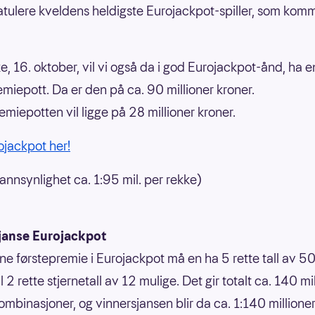
atulere kveldens heldigste Eurojackpot-spiller, som komm
e, 16. oktober, vil vi også da i god Eurojackpot-ånd, ha 
emiepott. Da er den på ca. 90 millioner kroner.
miepotten vil ligge på 28 millioner kroner.
rojackpot her!
annsynlighet ca. 1:95 mil. per rekke)
janse Eurojackpot
nne førstepremie i Eurojackpot må en ha 5 rette tall av 50
 til 2 rette stjernetall av 12 mulige. Det gir totalt ca. 140 mi
ombinasjoner, og vinnersjansen blir da ca. 1:140 millione