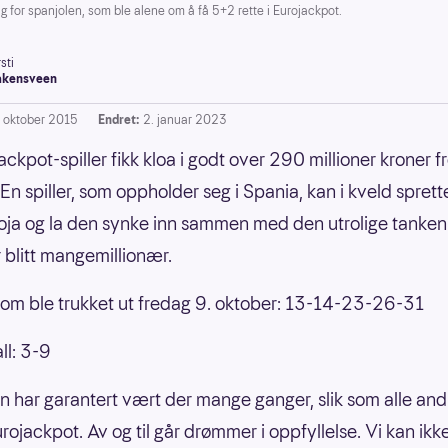
 for spanjolen, som ble alene om å få 5+2 rette i Eurojackpot.
sti
akensveen
. oktober 2015
Endret:
2. januar 2023
ackpot-spiller fikk kloa i godt over 290 millioner kroner f
 En spiller, som oppholder seg i Spania, kan i kveld spret
ioja og la den synke inn sammen med den utrolige tanken
r blitt mangemillionær.
som ble trukket ut fredag 9. oktober: 13-14-23-26-31
ll: 3-9
har garantert vært der mange ganger, slik som alle an
urojackpot. Av og til går drømmer i oppfyllelse. Vi kan ikk