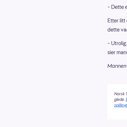
– Dette e
Etter li
dette va
– Utrolig
sier man
Mannen 
Norsk T
glede.
spilleve