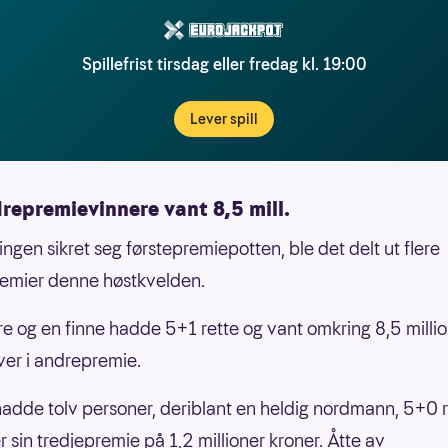
Spillefrist tirsdag eller fredag kl. 19:00
Lever spill
repremievinnere vant 8,5 mill.
ingen sikret seg førstepremiepotten, ble det delt ut flere
remier denne høstkvelden.
re og en finne hadde 5+1 rette og vant omkring 8,5 milli
ver i andrepremie.
g hadde tolv personer, deriblant en heldig nordmann, 5+0 
r sin tredjepremie på 1,2 millioner kroner. Åtte av