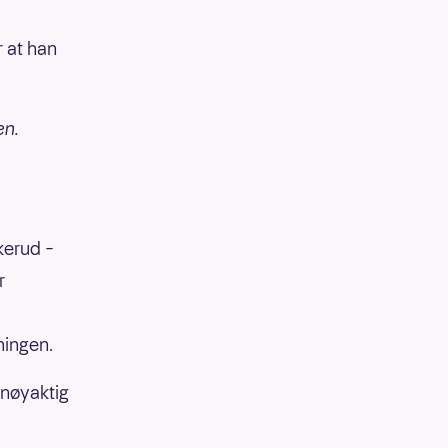
r at han
en.
kerud –
r
ningen.
 nøyaktig