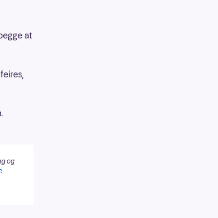
 begge at
feires,
.
ng og
e