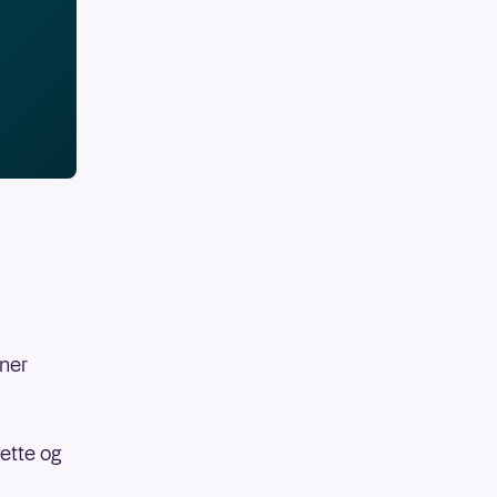
oner
rette og