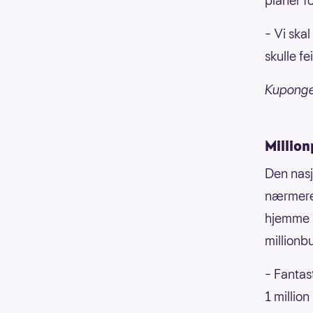
planer fo
– Vi skal
skulle f
Kuponge
Million
Den nasj
nærmere 
hjemme m
millionb
– Fantas
1 million