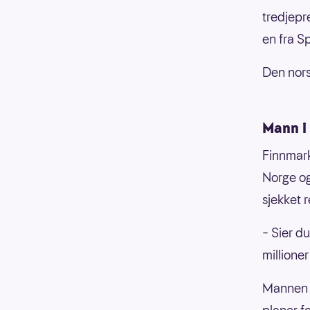
tredjepr
en fra S
Den nors
Mann i
Finnmark
Norge og
sjekket 
– Sier d
millioner
Mannen b