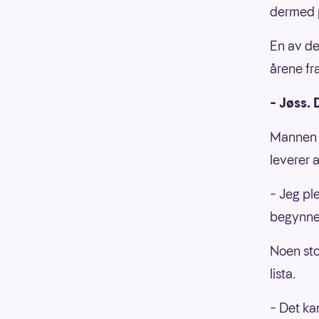
dermed p
En av de
årene fr
– Jøss. 
Mannen f
leverer 
– Jeg pl
begynner
Noen sto
lista.
– Det ka