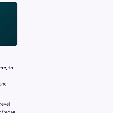
ere, to
oner
ikevel
t fredag