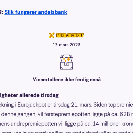
R:
Slik fungerer andelsbank
17. mars 2023
Vinnertallene ikke ferdig ennå
gheter allerede tirsdag
ekning i Eurojackpot er tirsdag 21. mars. Siden toppremie
ed denne gangen, vil førstepremiepotten ligge på ca. 628 m
mens andrepremiepotten vil ligge på ca. 14 millioner krone