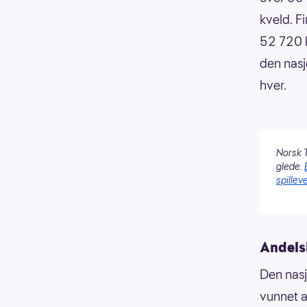
kveld. F
52 720 k
den nasj
hver.
Norsk T
glede.
spilleve
Andels
Den nasj
vunnet a