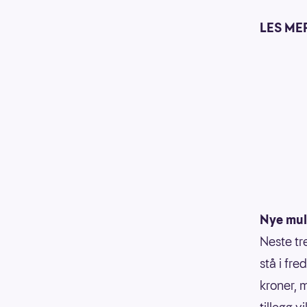
LES ME
Nye muli
Neste tr
stå i fr
kroner, 