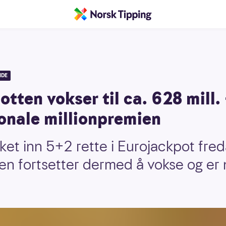
IDE
tten vokser til ca. 628 mill.
jonale millionpremien
kket inn 5+2 rette i Eurojackpot fred
n fortsetter dermed å vokse og er 