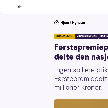
Hjem
/
Nyheter
EUROJACKPOT
VINNERHISTORIE
FREMS
Førstepremiepo
delte den nas
Ingen spillere pri
Førstepremiepotte
millioner kroner.