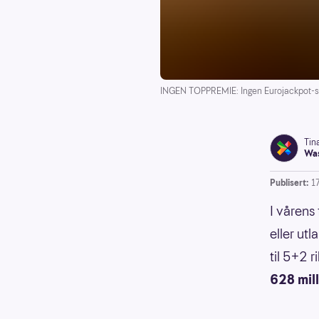
INGEN TOPPREMIE: Ingen Eurojackpot-spille
Tin
Was
Publisert:
1
I vårens
eller ut
til 5+2 ri
628 mill