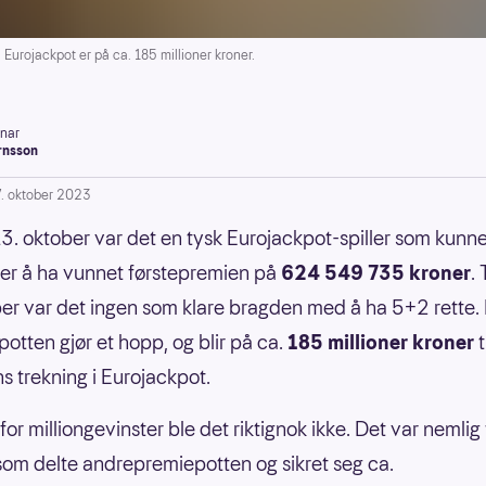
urojackpot er på ca. 185 millioner kroner.
inar
rnsson
7. oktober 2023
3. oktober var det en tysk Eurojackpot-spiller som kunne
er å ha vunnet førstepremien på
624 549 735 kroner
.
ber var det ingen som klare bragden med å ha 5+2 rette.
potten gjør et hopp, og blir på ca.
185 millioner kroner
t
s trekning i Eurojackpot.
t for milliongevinster ble det riktignok ikke. Det var nemlig 
som delte andrepremiepotten og sikret seg ca.