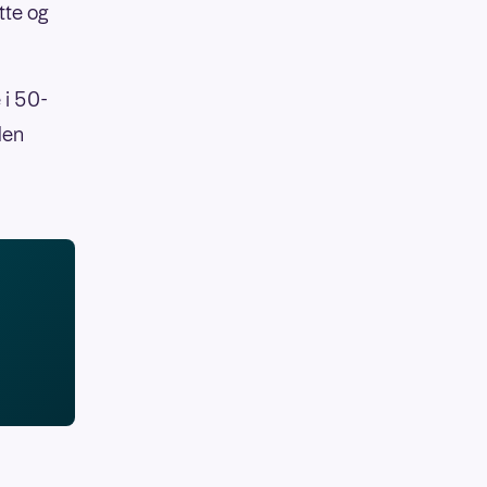
ette og
 i 50-
den