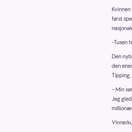
Kvinnen 
først sp
nasjonale
–Tusen ta
Den nyba
den enes
Tipping.
– Min søs
Jeg glede
millionær
Vinnerk