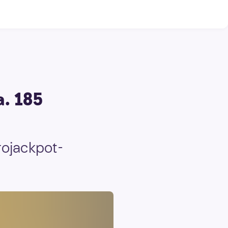
a. 185
rojackpot-