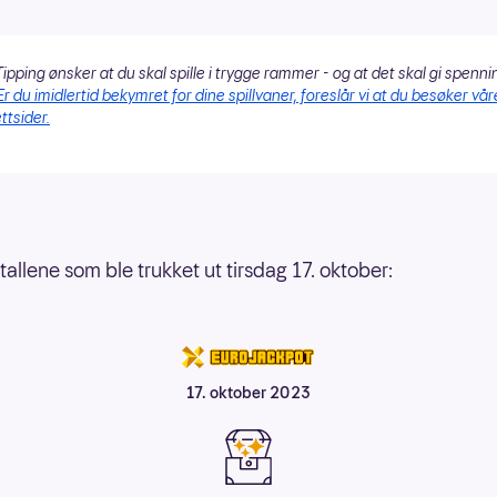
ipping ønsker at du skal spille i trygge rammer - og at det skal gi spenni
Er du imidlertid bekymret for dine spillvaner, foreslår vi at du besøker vår
ttsider.
tallene som ble trukket ut tirsdag 17. oktober:
17. oktober 2023