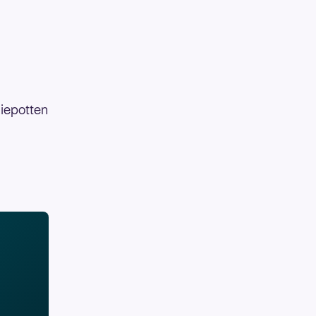
miepotten