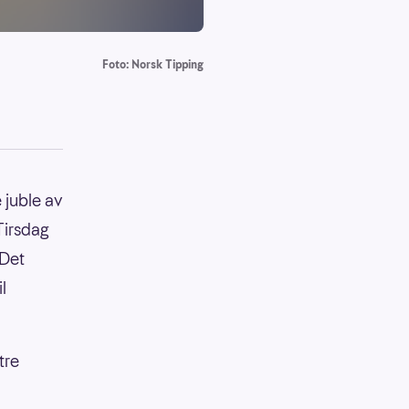
Foto: Norsk Tipping
 juble av
 Tirsdag
 Det
il
tre