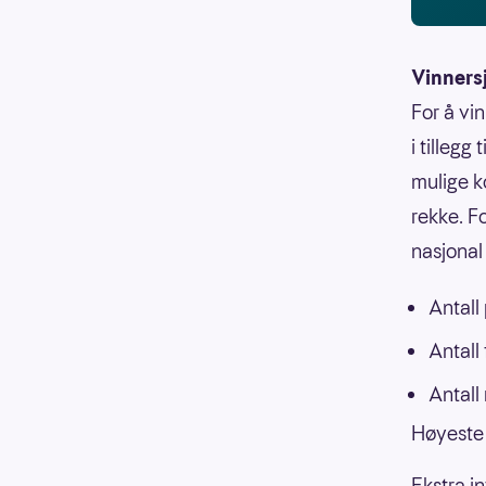
Vinners
For å vi
i tillegg
mulige k
rekke. F
nasjonal 
Antall
Antall
Antall
Høyeste 
Ekstra i