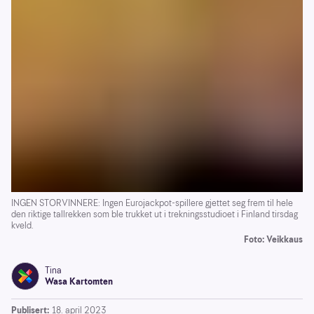
INGEN STORVINNERE: Ingen Eurojackpot-spillere gjettet seg frem til hele
den riktige tallrekken som ble trukket ut i trekningsstudioet i Finland tirsdag
kveld.
Foto: Veikkaus
Tina
Wasa Kartomten
Publisert:
18. april 2023