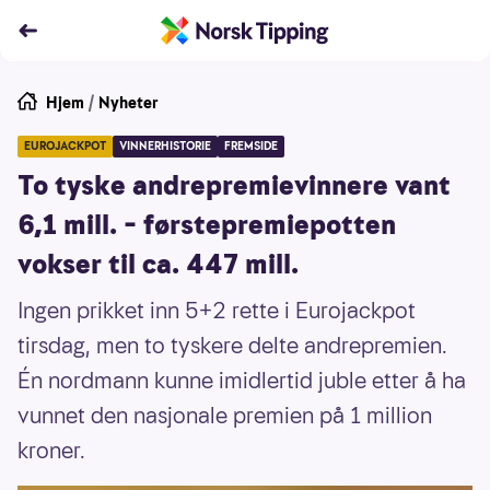
Hjem
/
Nyheter
EUROJACKPOT
VINNERHISTORIE
FREMSIDE
To tyske andrepremievinnere vant
6,1 mill. – førstepremiepotten
vokser til ca. 447 mill.
Ingen prikket inn 5+2 rette i Eurojackpot
tirsdag, men to tyskere delte andrepremien.
Én nordmann kunne imidlertid juble etter å ha
vunnet den nasjonale premien på 1 million
kroner.