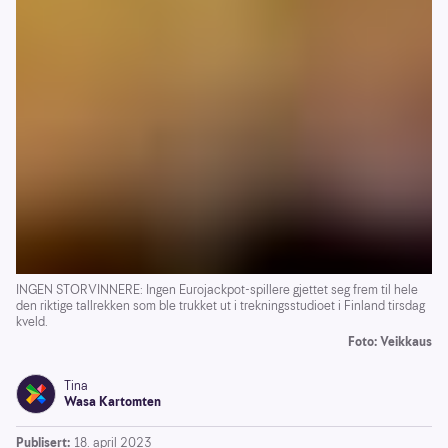
INGEN STORVINNERE: Ingen Eurojackpot-spillere gjettet seg frem til hele
den riktige tallrekken som ble trukket ut i trekningsstudioet i Finland tirsdag
kveld.
Foto: Veikkaus
Tina
Wasa Kartomten
Publisert:
18. april 2023