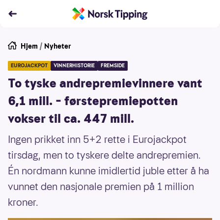
Hjem
/
Nyheter
EUROJACKPOT
VINNERHISTORIE
FREMSIDE
To tyske andrepremievinnere vant
6,1 mill. – førstepremiepotten
vokser til ca. 447 mill.
Ingen prikket inn 5+2 rette i Eurojackpot
tirsdag, men to tyskere delte andrepremien.
Én nordmann kunne imidlertid juble etter å ha
vunnet den nasjonale premien på 1 million
kroner.