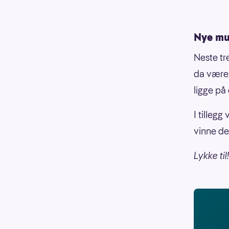
Nye mul
Neste tr
da være
ligge på
I tillegg
vinne de
Lykke til!