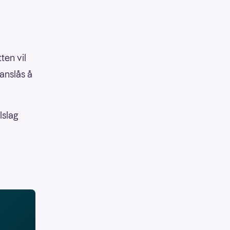
ten vil
anslås å
lslag