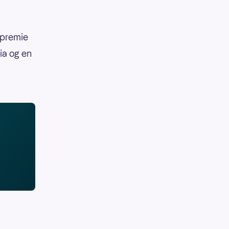
epremie
nia og en