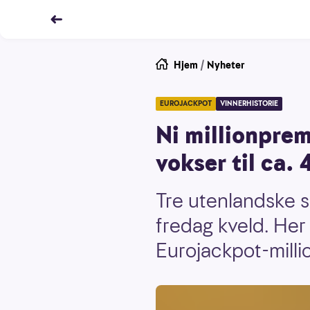
Hjem
/
Nyheter
EUROJACKPOT
VINNERHISTORIE
Ni millionprem
vokser til ca. 
Tre utenlandske sp
fredag kveld. Her 
Eurojackpot-milli