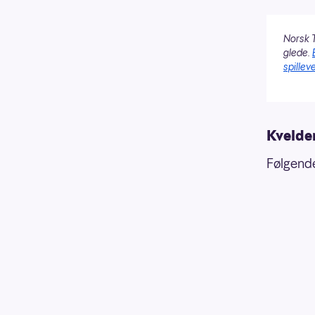
Norsk T
glede.
spilleve
Kvelde
Følgende