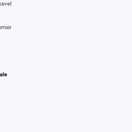
ikevel
emier
ale