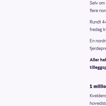
Selv om v
flere no
Rundt 44
fredag k
En nordm
fjerdepr
Aller he
tilleggs
1 milli
Kveldens
hovedst