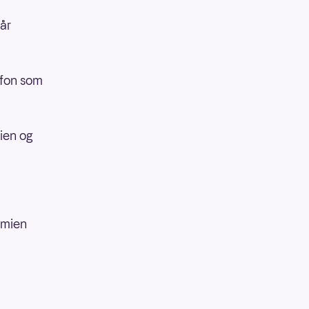
får
lefon som
ien og
remien