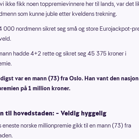
i ikke fikk noen toppremievinnere her til lands, var det l
rdmenn som kunne juble etter kveldens trekning.
 000 nordmenn sikret seg små og store Eurojackpot-pr
veld.
ann hadde 4+2 rette og sikret seg 45 375 kroner i
emie.
ldigst var en mann (73) fra Oslo. Han vant den nasjon
premien på 1 million kroner.
on til hovedstaden: – Veldig hyggelig
 eneste norske millionpremie gikk til en mann (73) fra
aden.