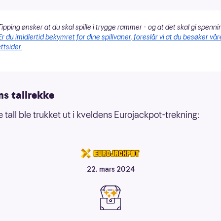
ipping ønsker at du skal spille i trygge rammer - og at det skal gi spenni
Er du imidlertid bekymret for dine spillvaner, foreslår vi at du besøker vår
ttsider.
ns tallrekke
 tall ble trukket ut i kveldens Eurojackpot-trekning:
22. mars 2024