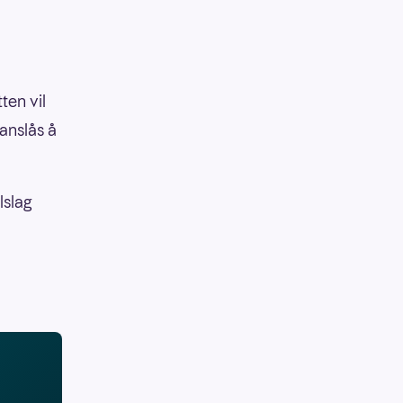
ten vil
anslås å
lslag