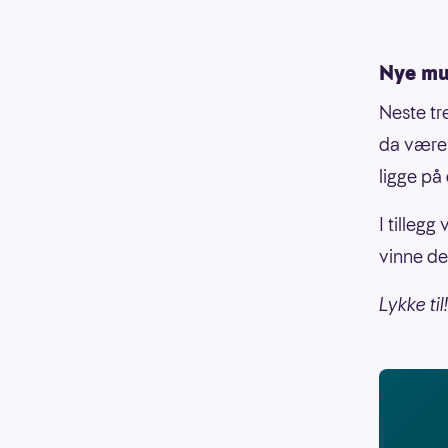
Nye mul
Neste tr
da være
ligge på
I tillegg
vinne de
Lykke til!