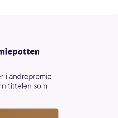
emiepotten
er i andrepremie
nn tittelen som