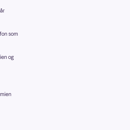
får
lefon som
ien og
remien