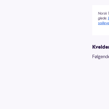
Norsk T
glede.
spilleve
Kvelde
Følgende