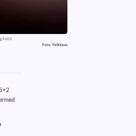
g kveld.
Foto: Veikkaus
l 5+2
 dermed
a