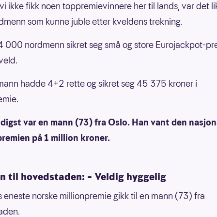
i ikke fikk noen toppremievinnere her til lands, var det l
rdmenn som kunne juble etter kveldens trekning.
 000 nordmenn sikret seg små og store Eurojackpot-pr
veld.
ann hadde 4+2 rette og sikret seg 45 375 kroner i
emie.
ldigst var en mann (73) fra Oslo. Han vant den nasjon
premien på 1 million kroner.
on til hovedstaden: – Veldig hyggelig
 eneste norske millionpremie gikk til en mann (73) fra
aden.