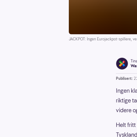
JACKPOT: Ingen Eurojackpot-spillere, ver
Tin
Was
Publisert:
2
Ingen kl
riktige 
videre og
Helt frit
Tyskland