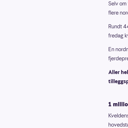
Selv om v
flere no
Rundt 44
fredag k
En nordm
fjerdepr
Aller he
tilleggs
1 milli
Kveldens
hovedst