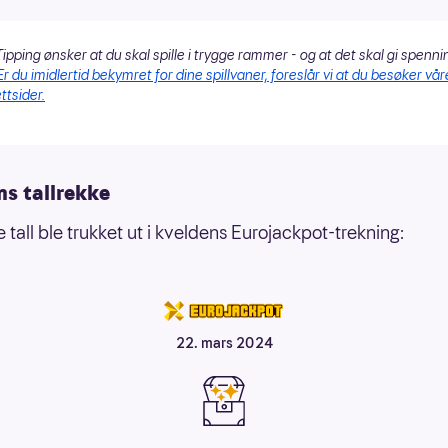
ipping ønsker at du skal spille i trygge rammer - og at det skal gi spenni
Er du imidlertid bekymret for dine spillvaner, foreslår vi at du besøker vår
ttsider.
ns tallrekke
 tall ble trukket ut i kveldens Eurojackpot-trekning:
22. mars 2024