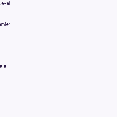
ikevel
emier
ale