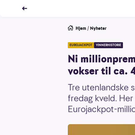
Hjem
/
Nyheter
EUROJACKPOT
VINNERHISTORIE
Ni millionprem
vokser til ca. 
Tre utenlandske sp
fredag kveld. Her 
Eurojackpot-milli