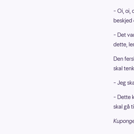
– Oi, oi,
beskjed 
– Det va
dette, le
Den fers
skal tenk
– Jeg sk
– Dette 
skal gå t
Kupongen