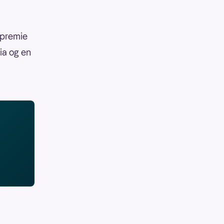
epremie
nia og en