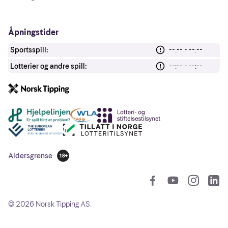
Åpningstider
Sportsspill:
--:-- - --:--
Lotterier og andre spill:
--:-- - --:--
Andre lenker
Aldersgrense
18 år
So
©
2026
Norsk Tipping AS.