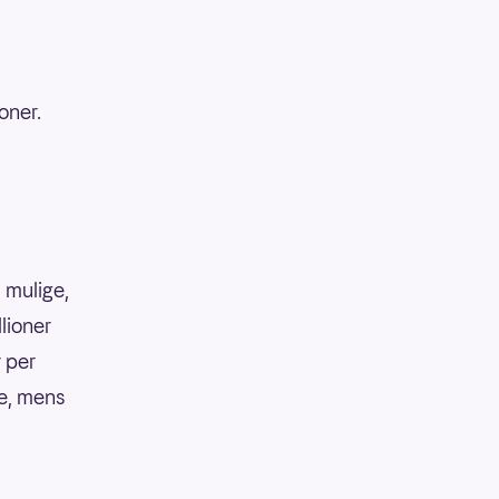
oner.
 mulige,
llioner
r per
ke, mens