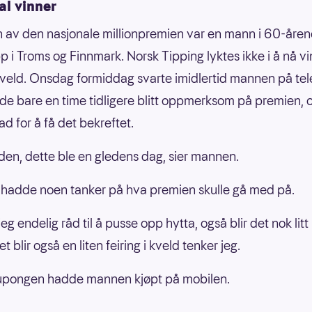
al vinner
 av den nasjonale millionpremien var en mann i 60-åren
 i Troms og Finnmark. Norsk Tipping lyktes ikke i å nå v
kveld. Onsdag formiddag svarte imidlertid mannen på tel
e bare en time tidligere blitt oppmerksom på premien, 
ad for å få det bekreftet.
den, dette ble en gledens dag, sier mannen.
hadde noen tanker på hva premien skulle gå med på.
jeg endelig råd til å pusse opp hytta, også blir det nok litt u
t blir også en liten feiring i kveld tenker jeg.
upongen hadde mannen kjøpt på mobilen.