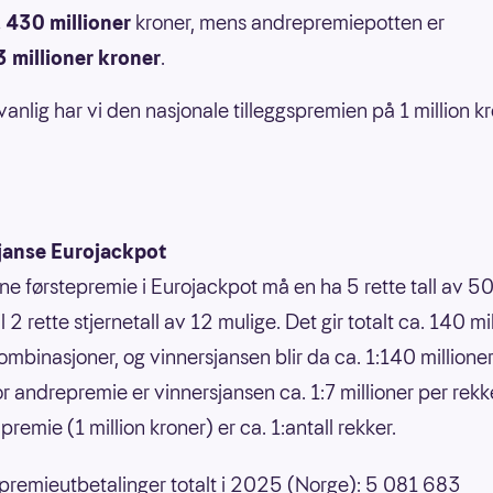
.
430 millioner
kroner, mens andrepremiepotten er
3 millioner kroner
.
anlig har vi den nasjonale tilleggspremien på 1 million kr
janse Eurojackpot
nne førstepremie i Eurojackpot må en ha 5 rette tall av 50
 til 2 rette stjernetall av 12 mulige. Det gir totalt ca. 140 mi
ombinasjoner, og vinnersjansen blir da ca. 1:140 millione
or andrepremie er vinnersjansen ca. 1:7 millioner per rek
premie (1 million kroner) er ca. 1:antall rekker.
 premieutbetalinger totalt i 2025 (Norge): 5 081 683