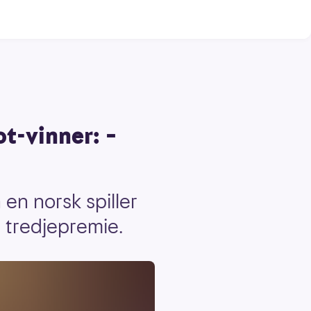
ot-vinner: –
 en norsk spiller
i tredjepremie.