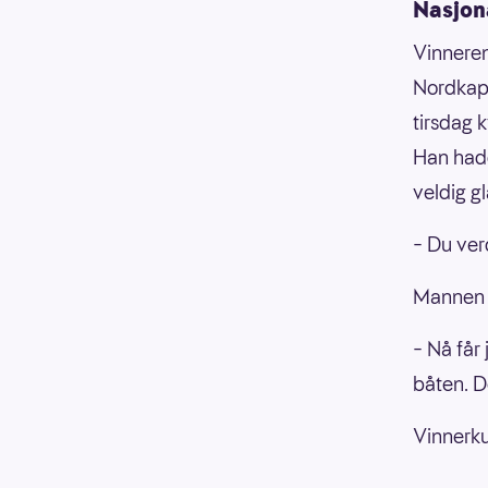
Nasjon
Vinneren
Nordkapp
tirsdag 
Han hadd
veldig gl
– Du ver
Mannen 
– Nå får 
båten. De
Vinnerk