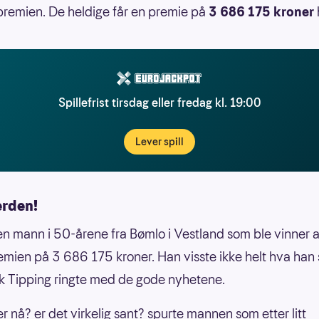
premien. De heldige får en premie på
3 686 175 kroner
Spillefrist tirsdag eller fredag kl. 19:00
Lever spill
erden!
en mann i 50-årene fra Bømlo i Vestland som ble vinner 
emien på 3 686 175 kroner. Han visste ikke helt hva han s
k Tipping ringte med de gode nyhetene.
er nå? er det virkelig sant? spurte mannen som etter litt