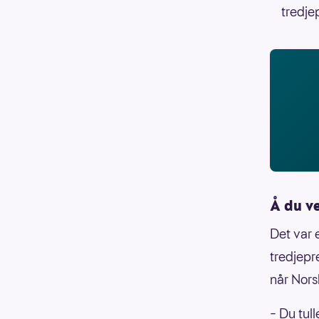
tredje
Å du v
Det var 
tredjepr
når Nors
– Du tull