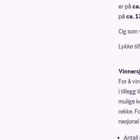
er på
ca
på
ca. 1
Og som v
Lykke til!
Vinners
For å vi
i tillegg
mulige k
rekke. F
nasjonal 
Antall