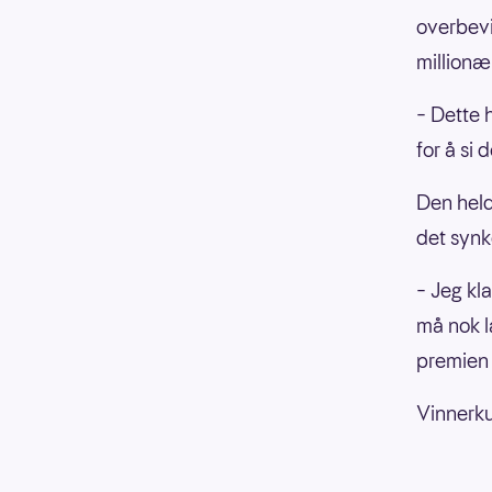
overbevis
millionæ
– Dette h
for å si 
Den held
det synk
– Jeg kl
må nok l
premien 
Vinnerku