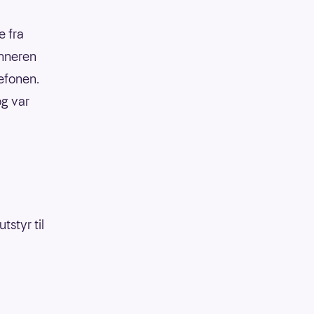
e fra
inneren
efonen.
og var
tstyr til