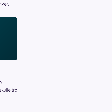
hver.
av
kulle tro