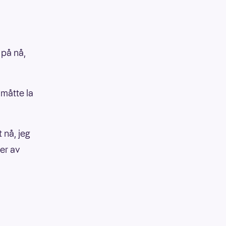
å på nå,
 måtte la
 nå, jeg
ler av