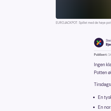
EUROJACKPOT: Spillet med de høye pot
Ste
Bjø
Publisert:
1
Ingen kla
Potten øk
Tirsdags
En tys
En nor