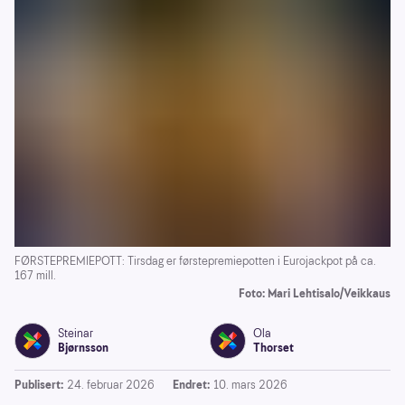
FØRSTEPREMIEPOTT: Tirsdag er førstepremiepotten i Eurojackpot på ca.
167 mill.
Foto: Mari Lehtisalo/Veikkaus
Steinar
Ola
Bjørnsson
Thorset
Publisert:
24. februar 2026
Endret:
10. mars 2026