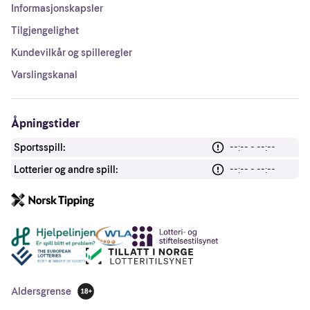
Informasjonskapsler
Tilgjengelighet
Kundevilkår og spilleregler
Varslingskanal
Åpningstider
Sportsspill:
--:-- - --:--
Lotterier og andre spill:
--:-- - --:--
Andre lenker
Aldersgrense
18 år