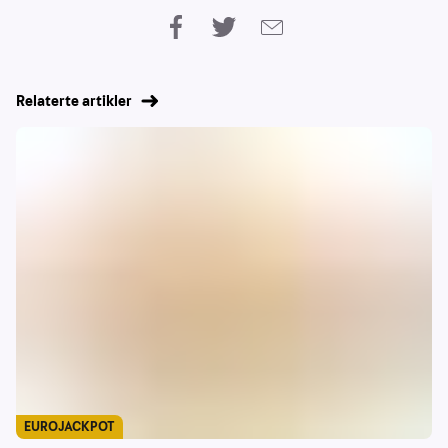
Relaterte artikler
EUROJACKPOT