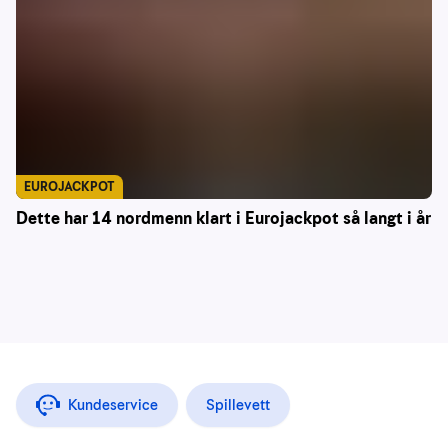
EUROJACKPOT
Dette har 14 nordmenn klart i Eurojackpot så langt i år
Kundeservice
Spillevett