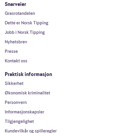
Snarveier
Grasrotandelen
Dette er Norsk Tipping
Jobb i Norsk Tipping
Nyhetsbrev
Presse
Kontakt oss
Praktisk informasjon
Sikkerhet
Økonomisk kriminalitet
Personvern
Informasjonskapsler
Tilgjengelighet
Kundevilkår og spilleregler