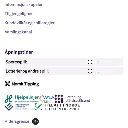
Informasjonskapsler
Tilgjengelighet
Kundevilkår og spilleregler
Varslingskanal
Åpningstider
Sportsspill:
--:-- - --:--
Lotterier og andre spill:
--:-- - --:--
Andre lenker
Aldersgrense
18 år