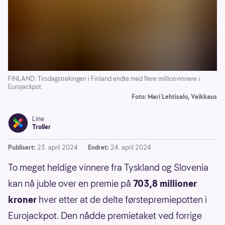
FINLAND: Tirsdagstrekingen i Finland endte med flere millionvinnere i
Eurojackpot.
Foto: Mari Lehtisalo, Veikkaus
Line
Troller
Publisert:
23. april 2024
Endret:
24. april 2024
To meget heldige vinnere fra Tyskland og Slovenia
kan nå juble over en premie på
703,8 millioner
kroner
hver etter at de delte førstepremiepotten i
Eurojackpot. Den nådde premietaket ved forrige