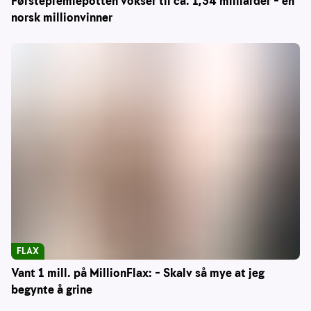
Førstepremiepotten vokser til ca. 1,34 milliarder – én
norsk millionvinner
FLAX
Vant 1 mill. på MillionFlax: – Skalv så mye at jeg
begynte å grine