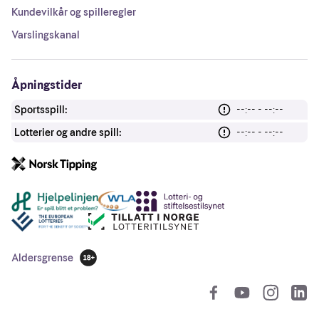
Kundevilkår og spilleregler
Varslingskanal
Åpningstider
Sportsspill:
--:-- - --:--
Lotterier og andre spill:
--:-- - --:--
Andre lenker
Aldersgrense
18 år
So