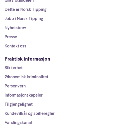
Grasrotandelen
Dette er Norsk Tipping
Jobb i Norsk Tipping
Nyhetsbrev
Presse
Kontakt oss
Praktisk informasjon
Sikkerhet
Økonomisk kriminalitet
Personvern
Informasjonskapsler
Tilgjengelighet
Kundevilkår og spilleregler
Varslingskanal