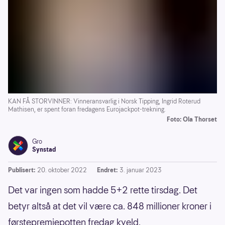
KAN FÅ STORVINNER: Vinneransvarlig i Norsk Tipping, Ingrid Roterud
Mathisen, er spent foran fredagens Eurojackpot-trekning.
Foto: Ola Thorset
Gro
Synstad
Publisert:
20. oktober 2022
Endret:
3. januar 2023
Det var ingen som hadde 5+2 rette tirsdag. Det
betyr altså at det vil være ca. 848 millioner kroner i
førstepremiepotten fredag kveld.