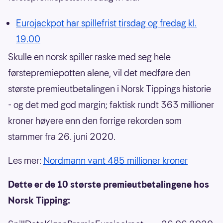
Eurojackpot har spillefrist tirsdag og fredag kl.
19.00
Skulle en norsk spiller raske med seg hele
førstepremiepotten alene, vil det medføre den
største premieutbetalingen i Norsk Tippings historie
- og det med god margin; faktisk rundt 363 millioner
kroner høyere enn den forrige rekorden som
stammer fra 26. juni 2020.
Les mer:
Nordmann vant 485 millioner kroner
Dette er de 10 største premieutbetalingene hos
Norsk Tipping: