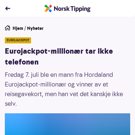
Hjem
/
Nyheter
EUROJACKPOT
Eurojackpot-millionær tar ikke
telefonen
Fredag 7. juli ble en mann fra Hordaland
Eurojackpot-millionær og vinner av et
reisegavekort, men han vet det kanskje ikke
selv.