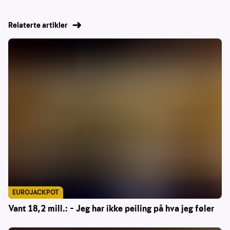
Relaterte artikler
EUROJACKPOT
Vant 18,2 mill.: – Jeg har ikke peiling på hva jeg føler