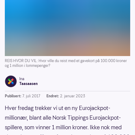
REIS HVOR DU VIL: Hvor ville du reist med et gavekort på 100.000 kroner
og 1 million i lommepenger?
Ina
Taasaasen
Publisert:
7. juli 2017
Endret:
2. januar 2023
Hver fredag trekker vi ut en ny Eurojackpot-
millionær, blant alle Norsk Tippings Eurojackpot-
spillere, som vinner 1 million kroner. Ikke nok med