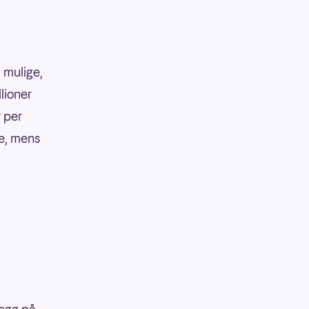
 mulige,
llioner
r per
ke, mens