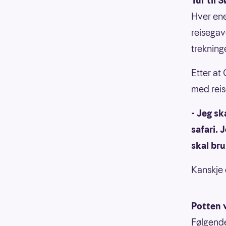
Tur til 
Hver enes
reisegav
trekning
Etter at
med reis
- Jeg sk
safari. 
skal bru
Kanskje 
Potten 
Følgende 