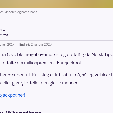
kpot-vinneren og barna hans.
the
nberg
. juli 2017
Endret:
2. januar 2023
ra Oslo ble meget overrasket og ordfattig da Norsk Tip
g fortalte om millionpremien i Eurojackpot.
 høres supert ut. Kult. Jeg er litt satt ut nå, så jeg vet ikke
si eller gjøre, forteller den glade mannen.
rojackpot her!