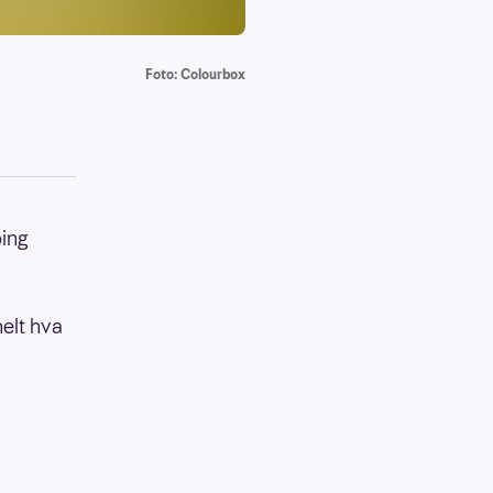
Foto: Colourbox
ping
 helt hva