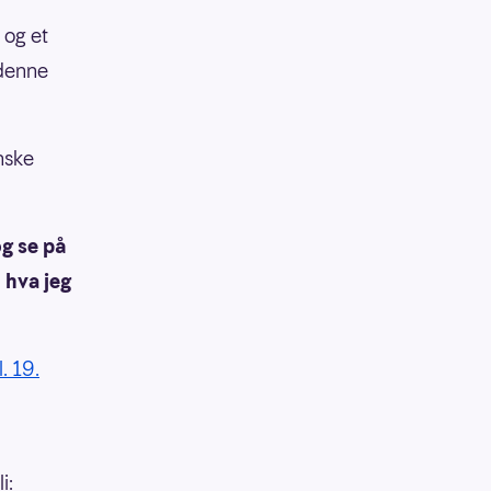
 og et
 denne
nske
og se på
t hva jeg
. 19.
i: