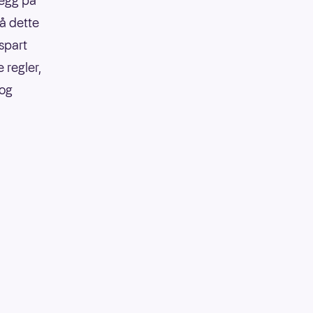
legg på
på dette
 spart
 regler,
 og