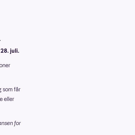
r
8. juli.
ioner
g som får
e eller
ansen for