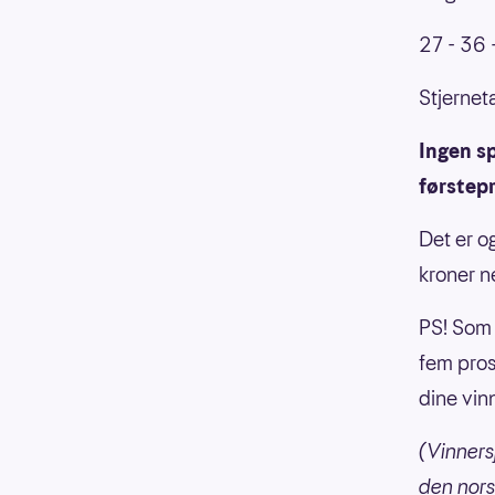
27 - 36 
Stjerneta
Ingen sp
førstepr
Det er og
kroner n
PS! Som 
fem prose
dine vin
(Vinners
den nors