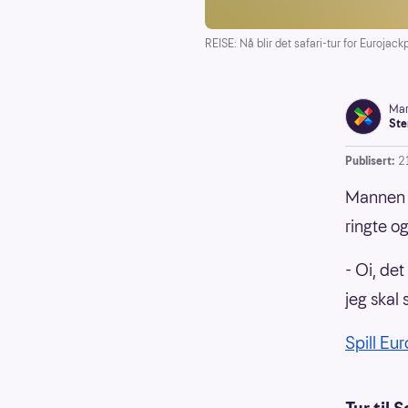
REISE: Nå blir det safari-tur for Eurojac
Mar
Ste
Publisert:
21
Mannen f
ringte o
- Oi, det
jeg skal 
Spill Eu