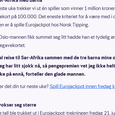
Sør-Afrika med barna
te uke trekker vi ut én spiller som vinner 1 million kroner
ekort på 100.000. Det eneste kriteriet for å være med i
en er å spille Eurojackpot hos Norsk Tipping.
 Oslo-mannen fikk summet seg litt hadde han et tydelig ø
egavekortet.
al reise til Sør-Afrika sammen med de tre barna mine 
Jeg har litt sjokk nå, så pengepremien vet jeg ikke hel
ke på ennå, forteller den glade mannen.
er det din tur neste uke?
Spill Eurojackpot innen fredag kl
vokser seg større
tall ble trukket ut i Eurojackpot-trekningen fredag 21. jul