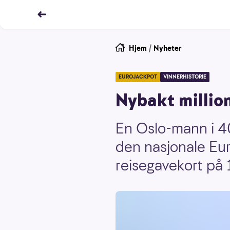
Hjem
/
Nyheter
EUROJACKPOT
VINNERHISTORIE
Nybakt million
En Oslo-mann i 40
den nasjonale Eur
reisegavekort på