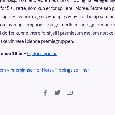
nformasjon om andrepremie
: Norsk Tipping har et eget til
or 5+1 rette, som kun er for spillere i Norge. Størrelsen 
eløpet vil variere, og er avhengig av hvilket beløp som er
om hver spillomgang. I øvrige medlemsland gjelder andre
il derfor kunne være forskjell i premiesum mellom norske
ske vinnere i denne premiegruppen.
rense 18 år
–
Hjelpelinjen.no
om vinnersjanser for Norsk Tippings spill her