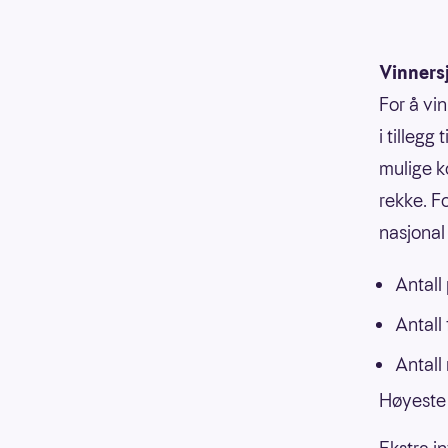
Vinners
For å vi
i tillegg
mulige k
rekke. F
nasjonal 
Antall
Antall
Antall
Høyeste 