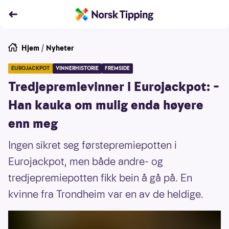
Hjem
/
Nyheter
EUROJACKPOT
VINNERHISTORIE
FREMSIDE
Tredjepremievinner i Eurojackpot: –
Han kauka om mulig enda høyere
enn meg
Ingen sikret seg førstepremiepotten i
Eurojackpot, men både andre- og
tredjepremiepotten fikk bein å gå på. En
kvinne fra Trondheim var en av de heldige.