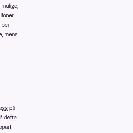
 mulige,
llioner
r per
ke, mens
legg på
på dette
 spart