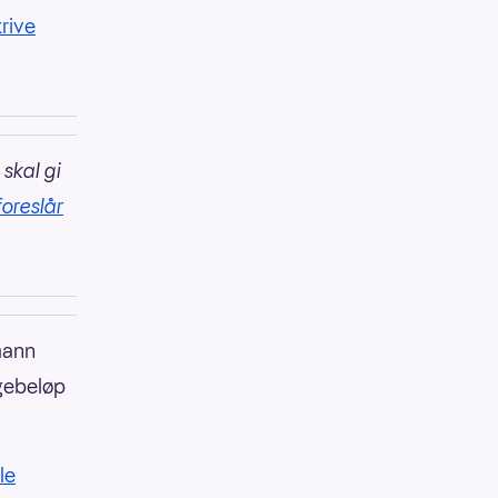
rive
 skal gi
foreslår
mann
ngebeløp
le