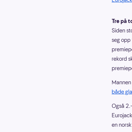
Tre på 
Siden st
seg opp t
premiepo
rekord s
premiepo
Mannen b
både gl
Også 2.-
Eurojack
en nors