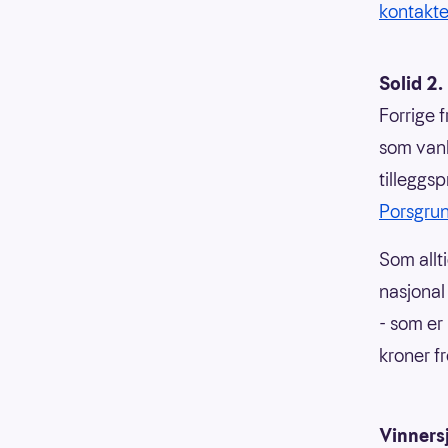
kontakte
Solid 2.
Forrige 
som vanl
tilleggs
Porsgru
Som allti
nasjonal 
- som er
kroner f
Vinners