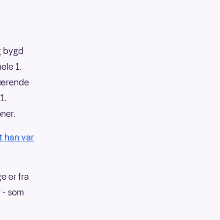
g bygd
ele 1.
åværende
1.
oner.
at han var
e er fra
 - som