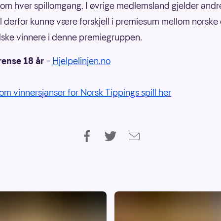
om hver spillomgang. I øvrige medlemsland gjelder andre
il derfor kunne være forskjell i premiesum mellom norske
ske vinnere i denne premiegruppen.
rense 18 år
–
Hjelpelinjen.no
om vinnersjanser for Norsk Tippings spill her