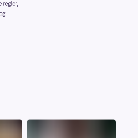
 regler,
 og