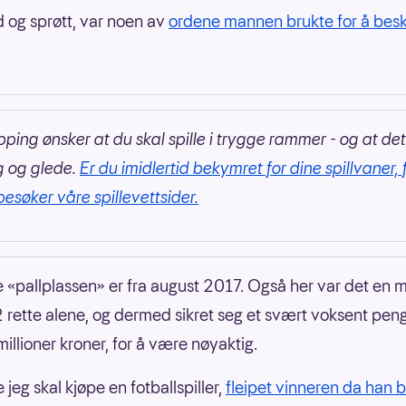
 og sprøtt, var noen av
ordene mannen brukte for å besk
.
pping ønsker at du skal spille i trygge rammer - og at det
g og glede.
Er du imidlertid bekymret for dine spillvaner, 
besøker våre spillevettsider.
e «pallplassen» er fra august 2017. Også her var det en 
2 rette alene, og dermed sikret seg et svært voksent pe
millioner kroner, for å være nøyaktig.
 jeg skal kjøpe en fotballspiller,
fleipet vinneren da han b