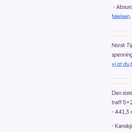
- Absurd
følelsen
Norsk Ti
spennin
vi at du 
Den sist
traff 5+
- 441,3 
- Kanskje