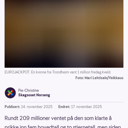
EUROJACKPOT: En kvinne fra Trondheim vant 1 million fredag kveld.
Foto: Mari Lehtisalo/Veikkaus
Pie-Christine
Skagsoset Norseng
Publisert:
14. november 2025
Endret:
17. november 2025
Rundt 209 millioner ventet på den som klarte å
prikke inn fem hovedtall og to stjernetall, men siden