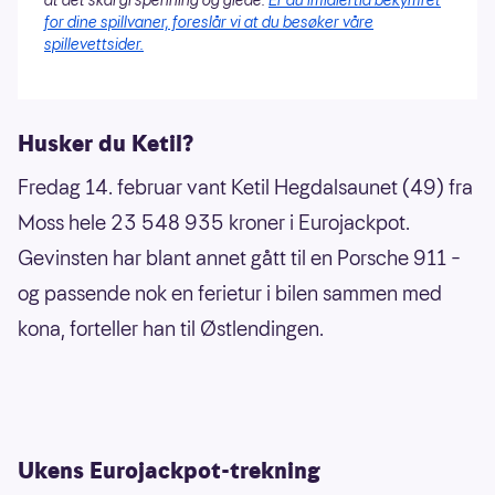
at det skal gi spenning og glede.
Er du imidlertid bekymret
for dine spillvaner, foreslår vi at du besøker våre
spillevettsider.
Husker du Ketil?
Fredag 14. februar vant Ketil Hegdalsaunet (49) fra
Moss hele 23 548 935 kroner i Eurojackpot.
Gevinsten har blant annet gått til en Porsche 911 –
og passende nok en ferietur i bilen sammen med
kona, forteller han til Østlendingen.
Ukens Eurojackpot-trekning