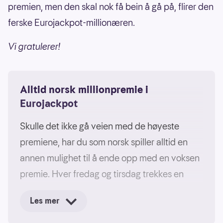
premien, men den skal nok få bein å gå på, flirer den
ferske Eurojackpot-millionæren.
Vi gratulerer!
Alltid norsk millionpremie i
Eurojackpot
Skulle det ikke gå veien med de høyeste
premiene, har du som norsk spiller alltid en
annen mulighet til å ende opp med en voksen
premie. Hver fredag og tirsdag trekkes en
nasjonal tilleggspremie på 1 million kroner. Alle
Les mer
som har levert innen spillefrist er med i denne
trekningen, og man trenger ingen rette tall for