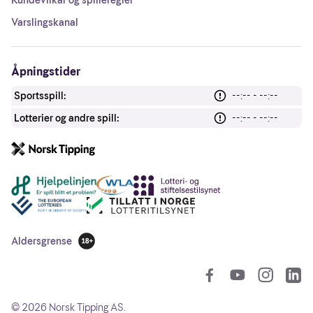
Kundevilkår og spilleregler
Varslingskanal
Åpningstider
Sportsspill:
--:-- - --:--
Lotterier og andre spill:
--:-- - --:--
Andre lenker
Aldersgrense
18 år
So
©
2026
Norsk Tipping AS.