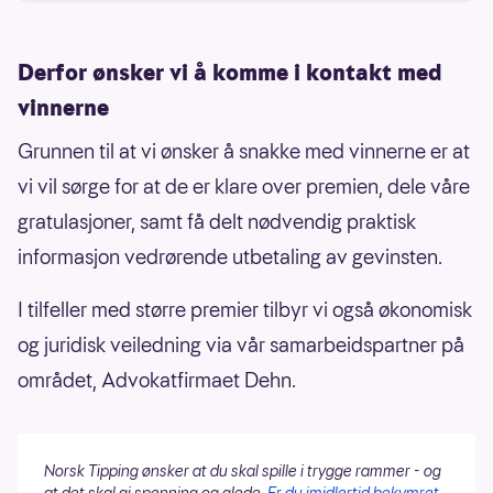
å vinne.
Derfor ønsker vi å komme i kontakt med
Millionen kan gå til en enkeltspiller, eller deles
vinnerne
av en
andelsbank
eller et
spillelag.
Grunnen til at vi ønsker å snakke med vinnerne er at
vi vil sørge for at de er klare over premien, dele våre
gratulasjoner, samt få delt nødvendig praktisk
informasjon vedrørende utbetaling av gevinsten.
I tilfeller med større premier tilbyr vi også økonomisk
og juridisk veiledning via vår samarbeidspartner på
området, Advokatfirmaet Dehn.
Norsk Tipping ønsker at du skal spille i trygge rammer - og