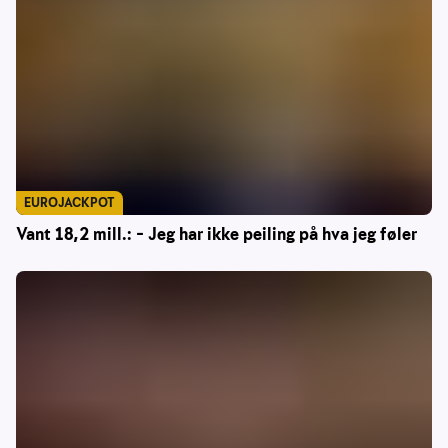
EUROJACKPOT
Vant 18,2 mill.: – Jeg har ikke peiling på hva jeg føler