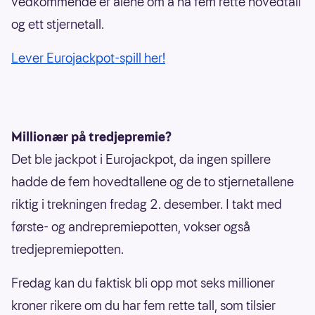
vedkommende er alene om å ha fem rette hovedtall
og ett stjernetall.
Lever Eurojackpot-spill her!
Millionær på tredjepremie?
Det ble jackpot i Eurojackpot, da ingen spillere
hadde de fem hovedtallene og de to stjernetallene
riktig i trekningen fredag 2. desember. I takt med
første- og andrepremiepotten, vokser også
tredjepremiepotten.
Fredag kan du faktisk bli opp mot seks millioner
kroner rikere om du har fem rette tall, som tilsier