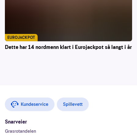
EUROJACKPOT
Dette har 14 nordmenn klart i Eurojackpot så langt i år
Kundeservice
Spillevett
Snarveier
Grasrotandelen