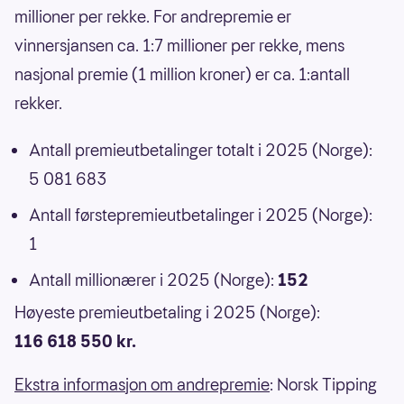
millioner per rekke. For andrepremie er
vinnersjansen ca. 1:7 millioner per rekke, mens
nasjonal premie (1 million kroner) er ca. 1:antall
rekker.
Antall premieutbetalinger totalt i 2025 (Norge):
5 081 683
Antall førstepremieutbetalinger i 2025 (Norge):
1
Antall millionærer i 2025 (Norge):
152
Høyeste premieutbetaling i 2025 (Norge):
116 618 550 kr.
Ekstra informasjon om andrepremie
: Norsk Tipping