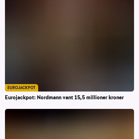
EUROJACKPOT
Eurojackpot: Nordmann vant 15,5 millioner kroner