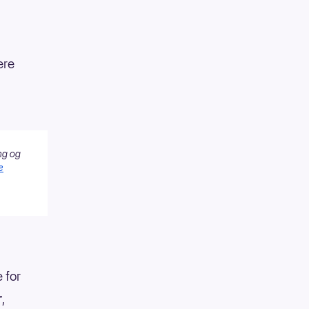
ere
ng og
e
 for
r
,