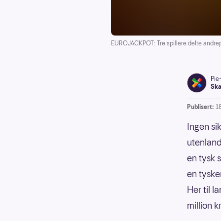
EUROJACKPOT: Tre spillere delte andrep
Pie
Ska
Publisert:
1
Ingen si
utenland
en tysk s
en tyske
Her til 
million k