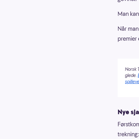
Man kan 
Når man d
premier 
Norsk T
glede.
spilleve
Nye sja
Førstkom
trekning