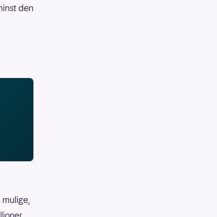
minst den
 mulige,
llioner