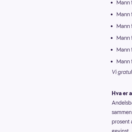
Mann f
Mann f
Mann f
Mann f
Mann f
Mann f
Vi gratul
Hva er 
Andelsba
sammen m
prosent 
gevinst.