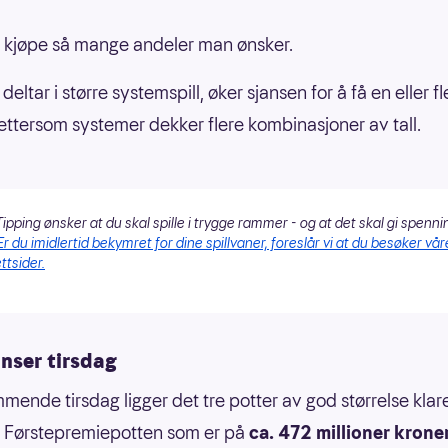
kjøpe så mange andeler man ønsker.
eltar i større systemspill, øker sjansen for å få en eller fl
ettersom systemer dekker flere kombinasjoner av tall.
ipping ønsker at du skal spille i trygge rammer - og at det skal gi spenni
Er du imidlertid bekymret for dine spillvaner, foreslår vi at du besøker vår
ttsider.
nser tirsdag
mende tirsdag ligger det tre potter av god størrelse klare
: Førstepremiepotten som er på
ca. 472 millioner krone