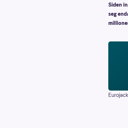
Siden i
seg enda
millione
Eurojack