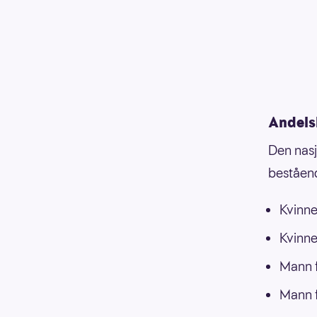
Andels
Den nasj
beståend
Kvinne
Kvinne
Mann f
Mann f