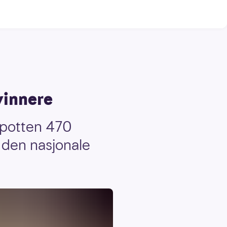
vinnere
epotten 470
 den nasjonale