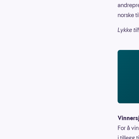
andrepr
norske t
Lykke til!
Vinners
For å vi
i tillegg