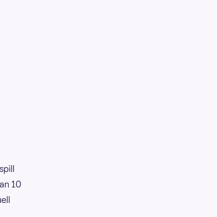
pill
man 10
ell