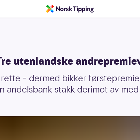
Tre utenlandske andrepremie
rette – dermed bikker førstepremi
 En andelsbank stakk derimot av med