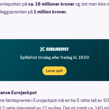
emiepotten på
ca. 16 millioner kroner
og sist men ikke 
illeggspremien på
1 million kroner.
Spillefrist tirsdag eller fredag kl. 19:00
Lever spill
janse Eurojackpot
nne førstepremie i Eurojackpot må en ha 5 rette tall av 50
 til 2 rette stjernetall av 12 mulige. Det gir totalt ca. 140 mi