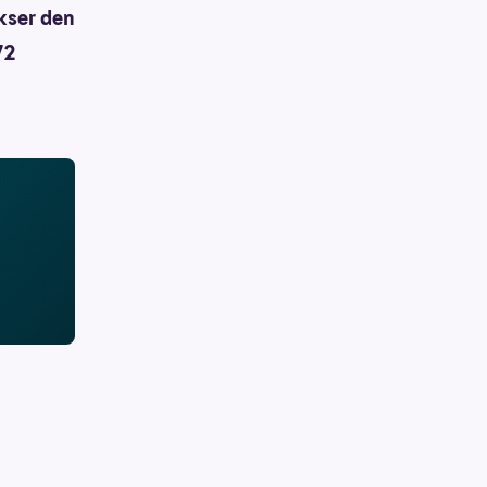
kser den
72