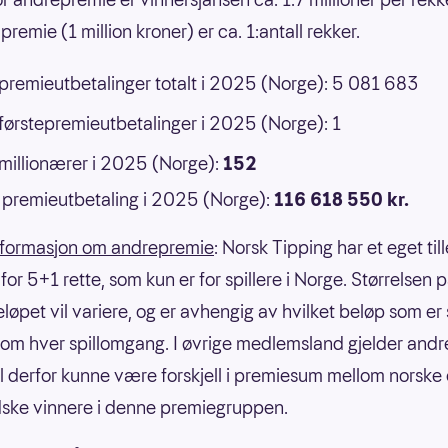
premie (1 million kroner) er ca. 1:antall rekker.
 premieutbetalinger totalt i 2025 (Norge): 5 081 683
 førstepremieutbetalinger i 2025 (Norge): 1
 millionærer i 2025 (Norge):
152
premieutbetaling i 2025 (Norge):
116 618 550 kr.
nformasjon om andrepremie
: Norsk Tipping har et eget til
or 5+1 rette, som kun er for spillere i Norge. Størrelsen 
eløpet vil variere, og er avhengig av hvilket beløp som er
om hver spillomgang. I øvrige medlemsland gjelder andre
il derfor kunne være forskjell i premiesum mellom norske
ske vinnere i denne premiegruppen.