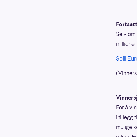
Fortsat
Selv om 
millione
Spill Eu
(Vinners
Vinners
For å vi
i tillegg
mulige k
rekke. F