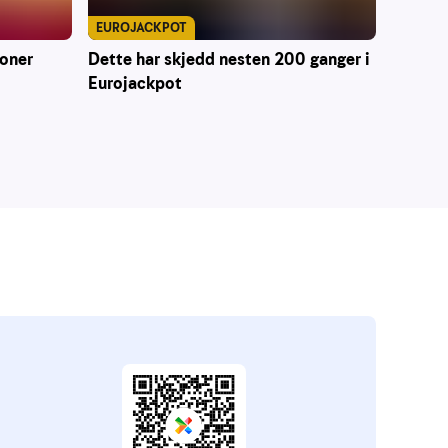
EUROJACKPOT
ioner
Dette har skjedd nesten 200 ganger i
Eurojackpot