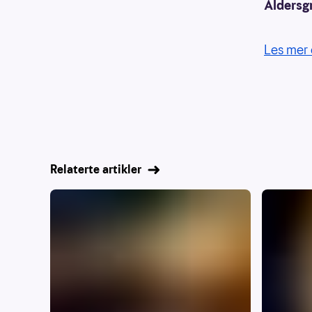
Aldersg
Les mer 
Relaterte artikler