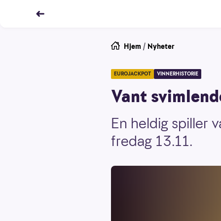
Hjem
/
Nyheter
EUROJACKPOT
VINNERHISTORIE
Vant svimlend
En heldig spiller 
fredag 13.11.