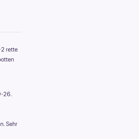
2 rette
potten
9-26.
en. Sehr