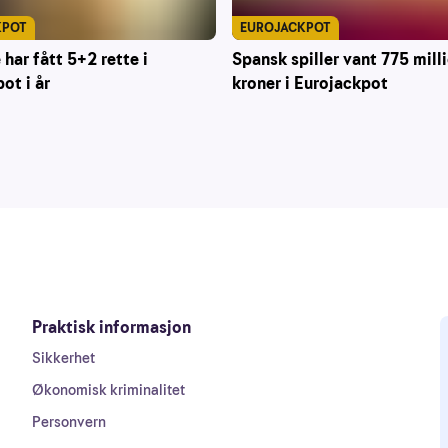
EUROJACKPOT
KPOT
Spansk spiller vant 775 mill
har fått 5+2 rette i
kroner i Eurojackpot
ot i år
Praktisk informasjon
Sikkerhet
Økonomisk kriminalitet
Personvern