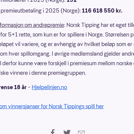
premieutbetaling i 2025 (Norge):
116 618 550 kr.
nformasjon om andrepremie
: Norsk Tipping har et eget til
or 5+1 rette, som kun er for spillere i Norge. Størrelsen 
eløpet vil variere, og er avhengig av hvilket beløp som er
om hver spillomgang. I øvrige medlemsland gjelder andre
il derfor kunne være forskjell i premiesum mellom norske
ske vinnere i denne premiegruppen.
rense 18 år
–
Hjelpelinjen.no
om vinnersjanser for Norsk Tippings spill her