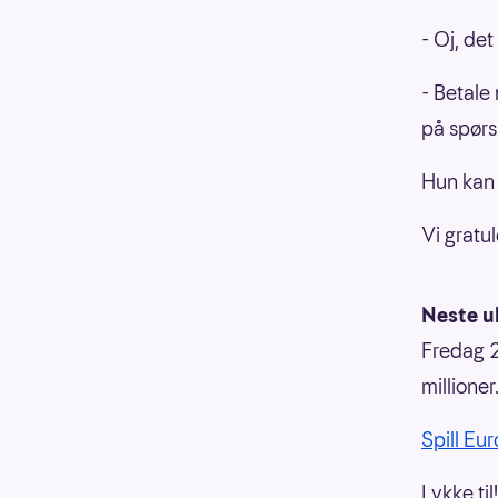
- Oj, de
- Betale 
på spørs
Hun kan o
Vi gratu
Neste u
Fredag 2
millioner
Spill Eur
Lykke til