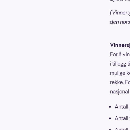
(Vinners
den norsk
Vinners
For å vi
i tillegg
mulige k
rekke. F
nasjonal 
Antall
Antall
Antall