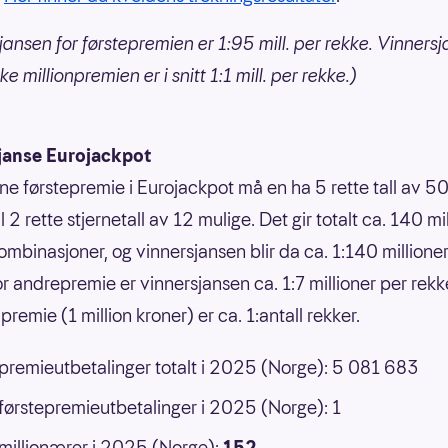
jansen for førstepremien er 1:95 mill. per rekke. Vinnersj
e millionpremien er i snitt 1:1 mill. per rekke.)
janse Eurojackpot
nne førstepremie i Eurojackpot må en ha 5 rette tall av 50
 til 2 rette stjernetall av 12 mulige. Det gir totalt ca. 140 mi
ombinasjoner, og vinnersjansen blir da ca. 1:140 millione
or andrepremie er vinnersjansen ca. 1:7 millioner per rek
premie (1 million kroner) er ca. 1:antall rekker.
 premieutbetalinger totalt i 2025 (Norge): 5 081 683
 førstepremieutbetalinger i 2025 (Norge): 1
 millionærer i 2025 (Norge):
152