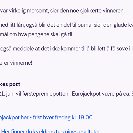
t var virkelig morsomt, sier den noe sjokkerte vinneren.
ned litt lån, også blir det en del til barna, sier den glade 
mål om hva pengene skal gå til.
gså meddele at det ikke kommer til å bli lett å få sove i 
lerer vinnerne!
kes pott
1. juni vil førstepremiepotten i Eurojackpot være på ca.
.
ojackpot her - frist hver fredag kl. 19.00
!
Her finner du kveldens trekningsresultater
.