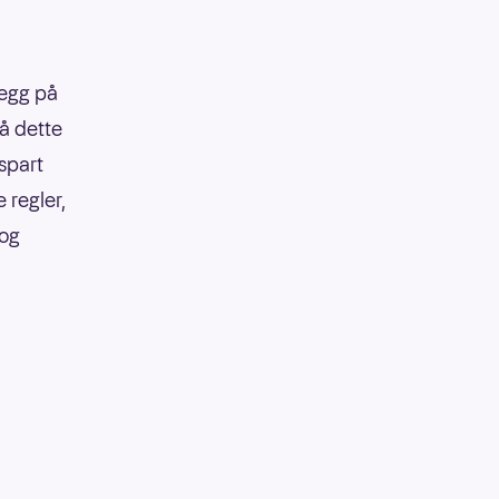
legg på
på dette
 spart
 regler,
 og