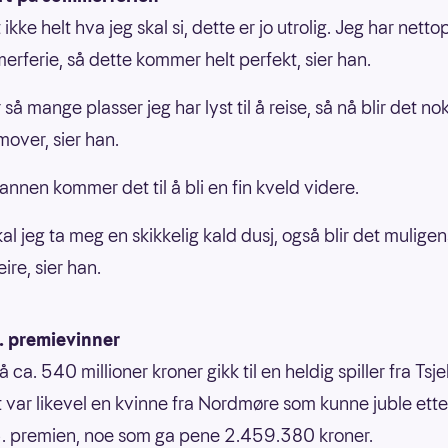
 ikke helt hva jeg skal si, dette er jo utrolig. Jeg har netto
merferie, så dette kommer helt perfekt, sier han.
 så mange plasser jeg har lyst til å reise, så nå blir det n
emover, sier han.
mannen kommer det til å bli en fin kveld videre.
kal jeg ta meg en skikkelig kald dusj, også blir det muligen
feire, sier han.
. premievinner
 ca. 540 millioner kroner gikk til en heldig spiller fra Tsje
 var likevel en kvinne fra Nordmøre som kunne juble ette
3. premien, noe som ga pene 2.459.380 kroner.