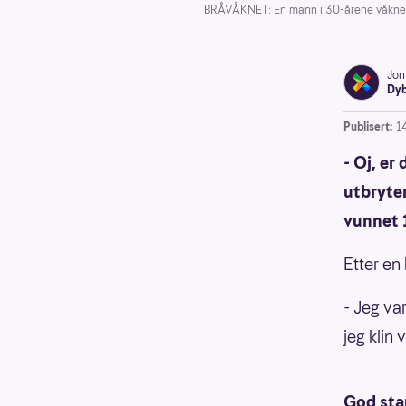
BRÅVÅKNET: En mann i 30-årene våknet 
Jon
Dyb
Publisert:
1
- Oj, er
utbryter
vunnet 
Etter en 
- Jeg var
jeg klin
God sta