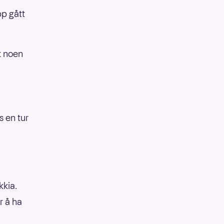
pp gått
ok noen
s en tur
kkia.
r å ha