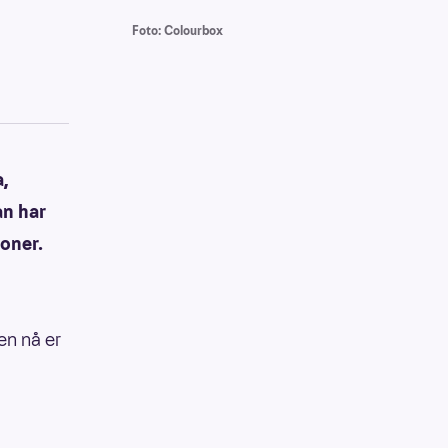
Foto: Colourbox
a,
an har
roner.
men nå er