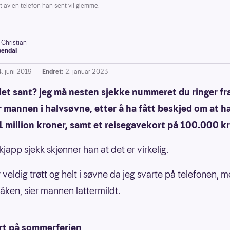
av en telefon han sent vil glemme.
 Christian
endal
4. juni 2019
Endret:
2. januar 2023
 det sant? jeg må nesten sjekke nummeret du ringer fr
 mannen i halvsøvne, etter å ha fått beskjed om at h
1 million kroner, samt et reisegavekort på 100.000 k
kjapp sjekk skjønner han at det er virkelig.
 veldig trøtt og helt i søvne da jeg svarte på telefonen, 
 våken, sier mannen lattermildt.
rt på sommerferien