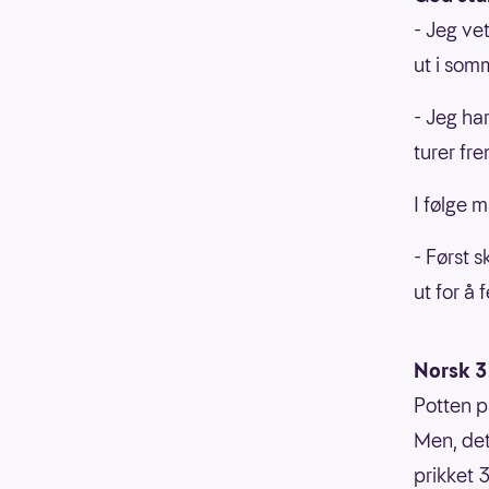
- Jeg vet
ut i som
- Jeg har
turer fr
I følge 
- Først s
ut for å 
Norsk 3
Potten på
Men, det
prikket 