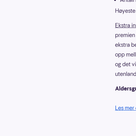
Høyeste 
Ekstra i
premien f
ekstra b
opp mell
og det v
utenland
Aldersg
Les mer 