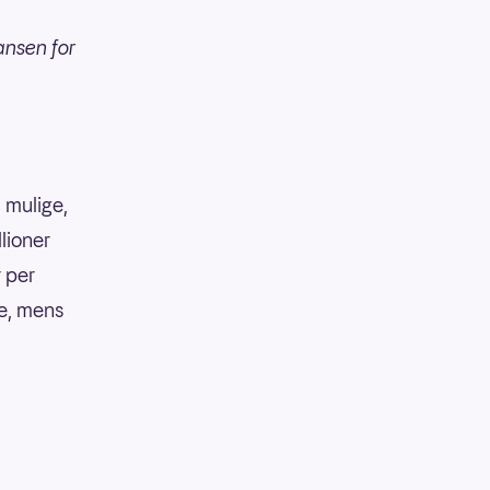
ansen for
 mulige,
llioner
r per
ke, mens