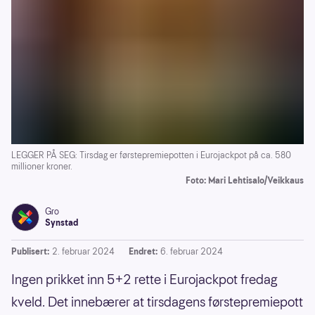
LEGGER PÅ SEG: Tirsdag er førstepremiepotten i Eurojackpot på ca. 580
millioner kroner.
Foto: Mari Lehtisalo/Veikkaus
Gro
Synstad
Publisert:
2. februar 2024
Endret:
6. februar 2024
Ingen prikket inn 5+2 rette i Eurojackpot fredag
kveld. Det innebærer at tirsdagens førstepremiepott