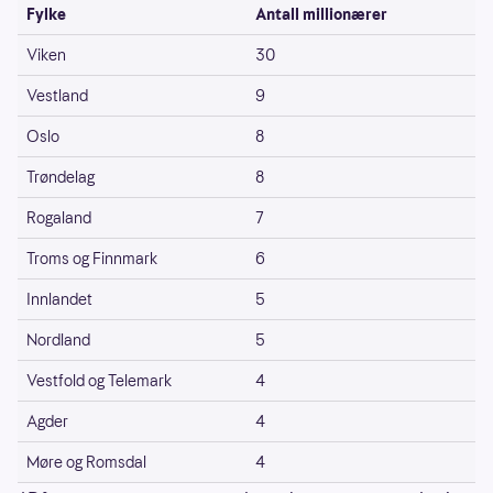
Fylke
Antall millionærer
Viken
30
Vestland
9
Oslo
8
Trøndelag
8
Rogaland
7
Troms og Finnmark
6
Innlandet
5
Nordland
5
Vestfold og Telemark
4
Agder
4
Møre og Romsdal
4