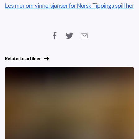
Les mer om vinnersjanser for Norsk Tippings spill her
Relaterte artikler