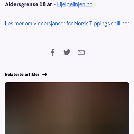
Aldersgrense 18 år
–
Hjelpelinjen.no
Les mer om vinnersjanser for Norsk Tippings spill her
Relaterte artikler