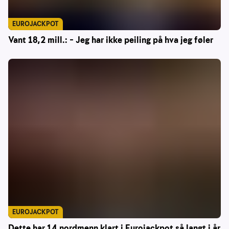
EUROJACKPOT
Vant 18,2 mill.: – Jeg har ikke peiling på hva jeg føler
EUROJACKPOT
Dette har 14 nordmenn klart i Eurojackpot så langt i år