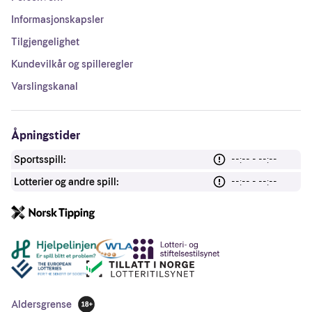
Informasjonskapsler
Tilgjengelighet
Kundevilkår og spilleregler
Varslingskanal
Åpningstider
Sportsspill:
--:-- - --:--
Lotterier og andre spill:
--:-- - --:--
Andre lenker
Aldersgrense
18 år