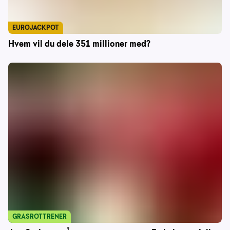
EUROJACKPOT
Hvem vil du dele 351 millioner med?
GRASROTTRENER