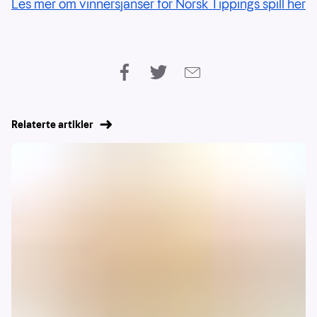
Les mer om vinnersjanser for Norsk Tippings spill her
Relaterte artikler