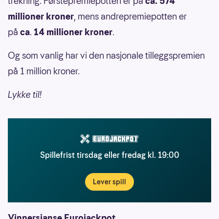
trekning. Førstepremiepotten er på
ca.
574
millioner kroner
, mens andrepremiepotten er
på
ca
.
14 millioner kroner
.
Og som vanlig har vi den nasjonale tilleggspremien
på 1 million kroner.
Lykke til!
Spillefrist tirsdag eller fredag kl. 19:00
Lever spill
Vinnersjanse Eurojackpot