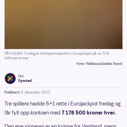
PÅ'N IGJEN: Tirsdag er førstepremiepotten i Eurojackpot på ca. 574
millioner kroner.
Foto: Veikkaus/Adobe Stock
Gro
Synstad
Publisert:
8. desember 2023
Tre spillere hadde 5+1 rette i Eurojackpot fredag og
får fylt opp kontoen med
7 178 500 kroner hver.
Den ene vinneren er en kvinne fra Vestland, mens