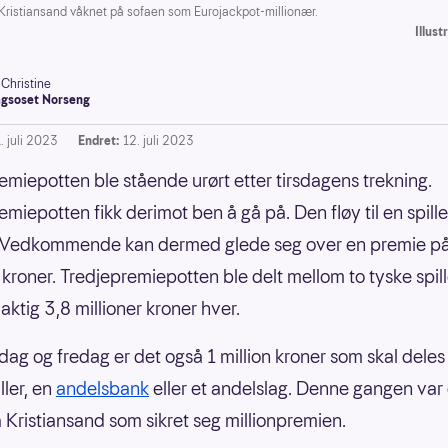
stiansand våknet på sofaen som Eurojackpot-millionær.
Illus
-Christine
gsoset Norseng
. juli 2023
Endret:
12. juli 2023
emiepotten ble stående urørt etter tirsdagens trekning.
miepotten fikk derimot ben å gå på. Den fløy til en spiller
. Vedkommende kan dermed glede seg over en premie på
r kroner. Tredjepremiepotten ble delt mellom to tyske spil
aktig 3,8 millioner kroner hver.
dag og fredag er det også 1 million kroner som skal deles u
ller, en
andelsbank
eller et andelslag. Denne gangen var
 Kristiansand som sikret seg millionpremien.