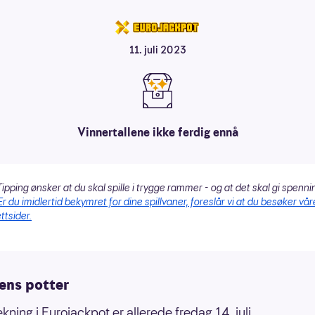
11. juli 2023
Vinnertallene ikke ferdig ennå
ipping ønsker at du skal spille i trygge rammer - og at det skal gi spenni
Er du imidlertid bekymret for dine spillvaner, foreslår vi at du besøker vår
ttsider.
ens potter
kning i Eurojackpot er allerede fredag 14. juli.