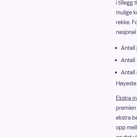
i tillegg
mulige k
rekke. F
nasjonal 
Antall
Antall
Antall
Høyeste 
Ekstra i
premien f
ekstra b
opp mell