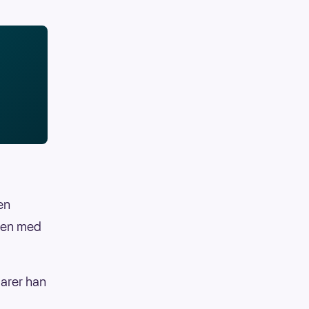
en
faen med
larer han