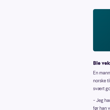
Ble ve
En mann 
norske t
svært go
– Jeg ha
før han v