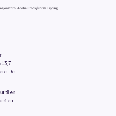
trasjonsfoto: Adobe Stock/Norsk Tipping
 i
 13,7
lere. De
t til en
 det en