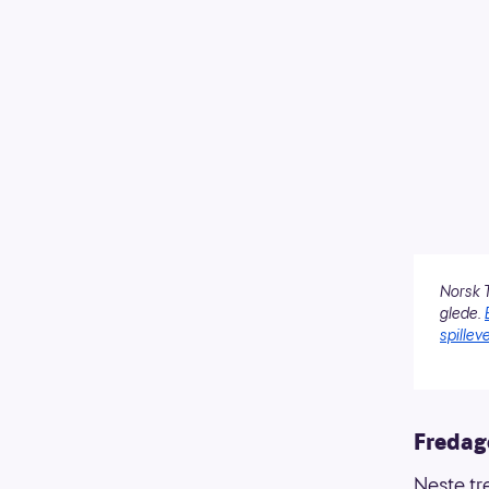
Norsk T
glede.
spilleve
Fredag
Neste tre