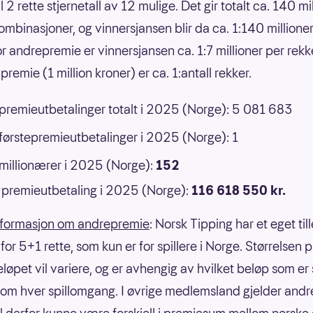
 til 2 rette stjernetall av 12 mulige. Det gir totalt ca. 140 mi
ombinasjoner, og vinnersjansen blir da ca. 1:140 millione
or andrepremie er vinnersjansen ca. 1:7 millioner per rek
premie (1 million kroner) er ca. 1:antall rekker.
 premieutbetalinger totalt i 2025 (Norge): 5 081 683
 førstepremieutbetalinger i 2025 (Norge): 1
 millionærer i 2025 (Norge):
152
premieutbetaling i 2025 (Norge):
116 618 550 kr.
nformasjon om andrepremie
: Norsk Tipping har et eget til
or 5+1 rette, som kun er for spillere i Norge. Størrelsen 
eløpet vil variere, og er avhengig av hvilket beløp som er
om hver spillomgang. I øvrige medlemsland gjelder andre