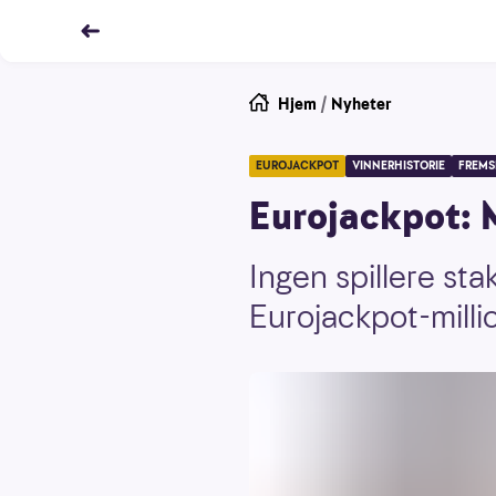
Hjem
/
Nyheter
EUROJACKPOT
VINNERHISTORIE
FREMS
Eurojackpot: M
Ingen spillere sta
Eurojackpot-milli