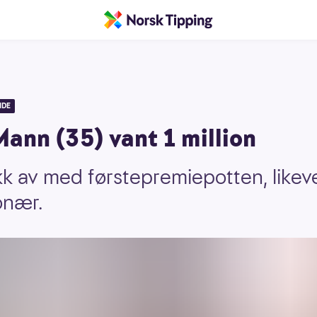
IDE
ann (35) vant 1 million
kk av med førstepremiepotten, likeve
onær.