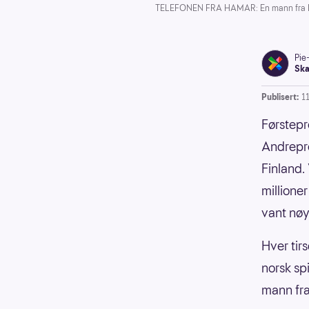
TELEFONEN FRA HAMAR: En mann fra Kri
Pie
Ska
Publisert:
11
Førstepr
Andrepre
Finland
millione
vant nøy
Hver tirs
norsk spi
mann fra