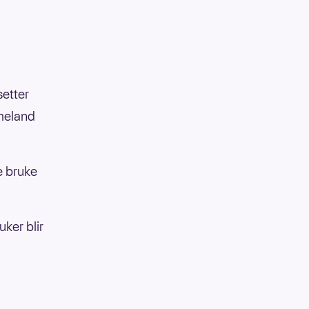
setter
mmeland
e bruke
uker blir