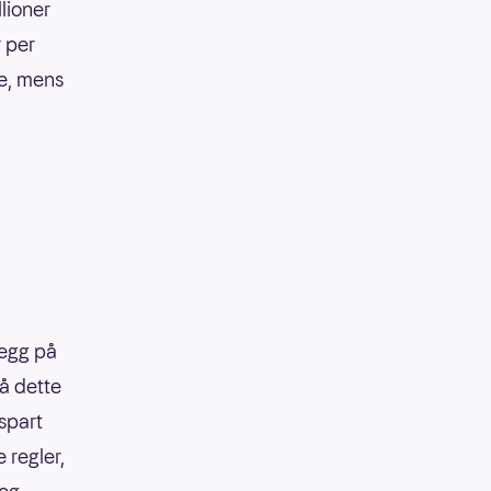
llioner
r per
ke, mens
legg på
på dette
 spart
 regler,