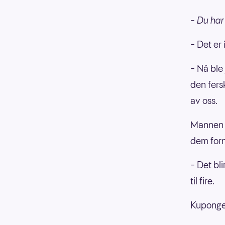
– Du har 
– Det er 
– Nå ble 
den fers
av oss.
Mannen h
dem forn
– Det bli
til fire.
Kupongen