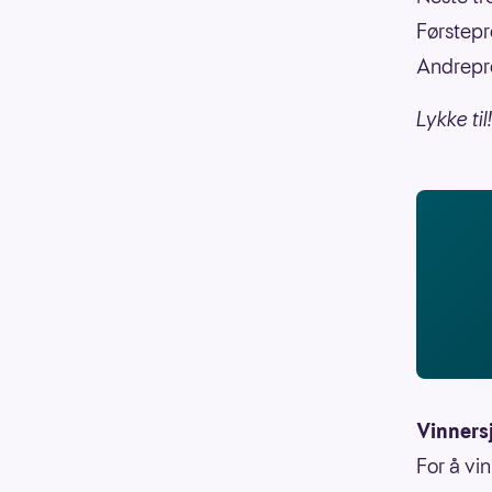
Førstepr
Andrepre
Lykke til!
Vinners
For å vi